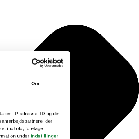
Om
ta om IP-adresse, ID og din
s samarbejdspartnere, der
set indhold, foretage
ormation under
indstillinger