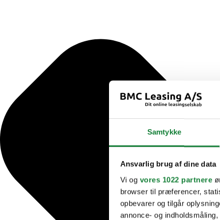
Samtykke
Ansvarlig brug af dine data
Vi og
vores 1022 partnere
øn
browser til præferencer, stat
opbevarer og tilgår oplysning
annonce- og indholdsmåling,