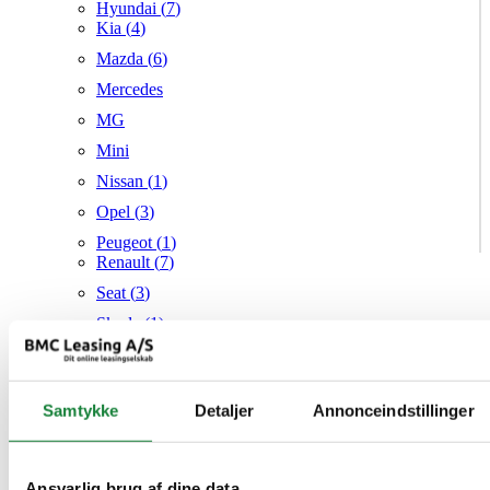
Hyundai (
7
)
Kia (
4
)
Mazda (
6
)
Mercedes
MG
Mini
Nissan (
1
)
Opel (
3
)
Peugeot (
1
)
Renault (
7
)
Seat (
3
)
Skoda (
1
)
Suzuki
Tesla
Samtykke
Detaljer
Annonceindstillinger
Toyota (
1
)
VW (
21
)
Audi
Mazda
Ansvarlig brug af dine data