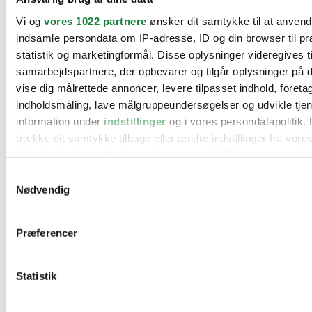
BMW
Vi og
vores 1022 partnere
ønsker dit samtykke til at anven
Citroën
Cupra
indsamle persondata om IP-adresse, ID og din browser til pr
Dacia
statistik og marketingformål. Disse oplysninger videregives t
Fiat
samarbejdspartnere, der opbevarer og tilgår oplysninger på d
Ford
Hyundai
vise dig målrettede annoncer, levere tilpasset indhold, foret
Kia
indholdsmåling, lave målgruppeundersøgelser og udvikle tje
Mercedes
information under
indstillinger
og i vores persondatapolitik. 
MG
Mini
trække dit samtykke tilbage eller ændre indstillinger fra vore
Nissan
"Cookiedeklaration", eller ved at trykke på "Privacy trigger" i
Opel
Peugeot
Samtykkevalg
Renault
Hvis du tillader det, vil vi også gerne:
Nødvendig
Seat
Indsamle præcise oplysninger om din placering, der 
Skoda
Suzuki
inden for få meter
Præferencer
Tesla
Identificere din enhed baseret på en scanning af dens
Toyota
karakteristika (fingerprinting)
VW
Værksteder
Statistik
Dine valg anvendes på hele websitet.
Kontakt os
Øvrige informationer
Vi bruger cookies til at tilpasse vores indhold og annoncer, til