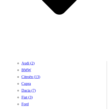
Audi (
2
)
BMW
Citroën (
13
)
Cupra
Dacia (
7
)
Fiat (
3
)
Ford