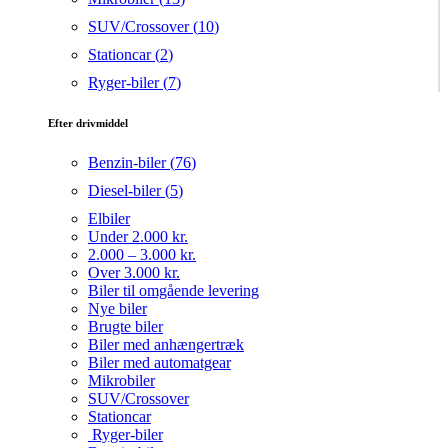
SUV/Crossover (
10
)
Stationcar (
2
)
Ryger-biler (
7
)
Efter drivmiddel
Benzin-biler (
76
)
Diesel-biler (
5
)
Elbiler
Under 2.000 kr.
2.000 – 3.000 kr.
Over 3.000 kr.
Biler til omgående levering
Nye biler
Brugte biler
Biler med anhængertræk
Biler med automatgear
Mikrobiler
SUV/Crossover
Stationcar
Ryger-biler