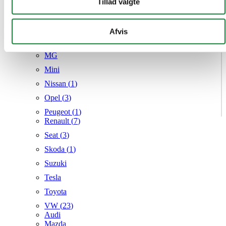
Tillad valgte
Hyundai (
4
)
annonceringspartnere og analysepartnere. Vores partnere
Kia (
4
)
kan kombinere disse data med andre oplysninger, du har
Mazda (
7
)
givet dem, eller som de har indsamlet fra din brug af deres
Afvis
Mercedes
tjenester.
MG
Mini
Nissan (
1
)
Opel (
3
)
Peugeot (
1
)
Renault (
7
)
Seat (
3
)
Skoda (
1
)
Suzuki
Tesla
Toyota
VW (
23
)
Audi
Mazda