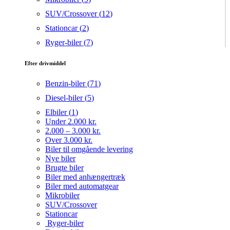
SUV/Crossover (
12
)
Stationcar (
2
)
Ryger-biler (
7
)
Efter drivmiddel
Benzin-biler (
71
)
Diesel-biler (
5
)
Elbiler (
1
)
Under 2.000 kr.
2.000 – 3.000 kr.
Over 3.000 kr.
Biler til omgående levering
Nye biler
Brugte biler
Biler med anhængertræk
Biler med automatgear
Mikrobiler
SUV/Crossover
Stationcar
Ryger-biler