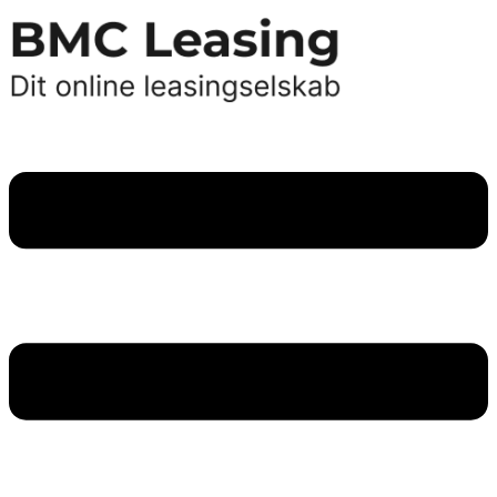
Videre
til
indhold