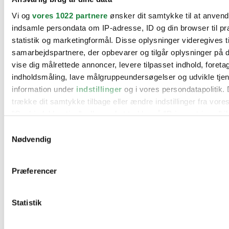
BMW
Vi og
vores 1022 partnere
ønsker dit samtykke til at anven
Citroën
Cupra
indsamle persondata om IP-adresse, ID og din browser til pr
Dacia
statistik og marketingformål. Disse oplysninger videregives t
Fiat
samarbejdspartnere, der opbevarer og tilgår oplysninger på d
Ford
Hyundai
vise dig målrettede annoncer, levere tilpasset indhold, foret
Kia
indholdsmåling, lave målgruppeundersøgelser og udvikle tje
Mercedes
information under
indstillinger
og i vores persondatapolitik. 
MG
Mini
trække dit samtykke tilbage eller ændre indstillinger fra vore
Nissan
"Cookiedeklaration", eller ved at trykke på "Privacy trigger" i
Opel
Peugeot
Samtykkevalg
Renault
Hvis du tillader det, vil vi også gerne:
Nødvendig
Seat
Indsamle præcise oplysninger om din placering, der 
Skoda
Suzuki
inden for få meter
Præferencer
Tesla
Identificere din enhed baseret på en scanning af dens
Toyota
karakteristika (fingerprinting)
VW
Værksteder
Statistik
Dine valg anvendes på hele websitet.
Kontakt os
Øvrige informationer
Vi bruger cookies til at tilpasse vores indhold og annoncer, til