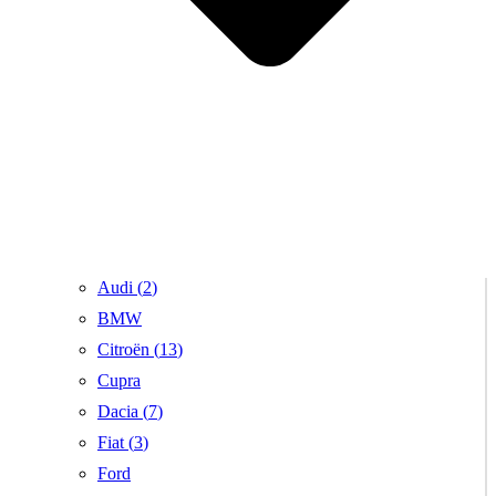
Audi (
2
)
BMW
Citroën (
13
)
Cupra
Dacia (
7
)
Fiat (
3
)
Ford