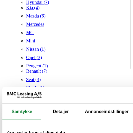
Hyundai (
7
)
Kia (
4
)
Mazda (
6
)
Mercedes
MG
Mini
Nissan (
1
)
Opel (
3
)
Peugeot (
1
)
Renault (
7
)
Seat (
3
)
Skoda (
1
)
Suzuki
Tesla
Samtykke
Detaljer
Annonceindstillinger
Toyota (
1
)
VW (
21
)
Audi
Mazda
Ansvarlig brug af dine data