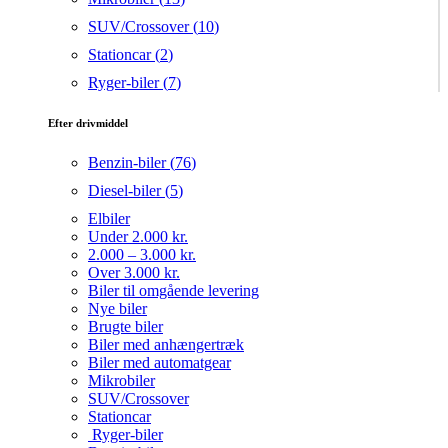
SUV/Crossover (
10
)
Stationcar (
2
)
Ryger-biler (
7
)
Efter drivmiddel
Benzin-biler (
76
)
Diesel-biler (
5
)
Elbiler
Under 2.000 kr.
2.000 – 3.000 kr.
Over 3.000 kr.
Biler til omgående levering
Nye biler
Brugte biler
Biler med anhængertræk
Biler med automatgear
Mikrobiler
SUV/Crossover
Stationcar
Ryger-biler