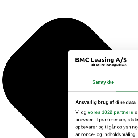
Samtykke
Ansvarlig brug af dine data
Vi og
vores 1022 partnere
øn
browser til præferencer, stat
opbevarer og tilgår oplysning
annonce- og indholdsmåling,