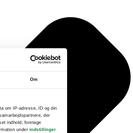
Om
ta om IP-adresse, ID og din
s samarbejdspartnere, der
set indhold, foretage
ormation under
indstillinger