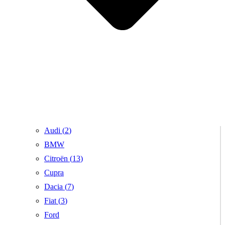
Audi (
2
)
BMW
Citroën (
13
)
Cupra
Dacia (
7
)
Fiat (
3
)
Ford