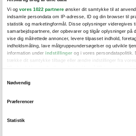
BMW
Vi og
vores 1022 partnere
ønsker dit samtykke til at anven
Citroën
Cupra
indsamle persondata om IP-adresse, ID og din browser til pr
Dacia
statistik og marketingformål. Disse oplysninger videregives t
Fiat
samarbejdspartnere, der opbevarer og tilgår oplysninger på d
Ford
Hyundai
vise dig målrettede annoncer, levere tilpasset indhold, foret
Kia
indholdsmåling, lave målgruppeundersøgelser og udvikle tje
Mercedes
information under
indstillinger
og i vores persondatapolitik. 
MG
Mini
trække dit samtykke tilbage eller ændre indstillinger fra vore
Nissan
"Cookiedeklaration", eller ved at trykke på "Privacy trigger" i
Opel
Peugeot
Samtykkevalg
Renault
Hvis du tillader det, vil vi også gerne:
Nødvendig
Seat
Indsamle præcise oplysninger om din placering, der 
Skoda
Suzuki
inden for få meter
Præferencer
Tesla
Identificere din enhed baseret på en scanning af dens
Toyota
karakteristika (fingerprinting)
VW
Værksteder
Statistik
Dine valg anvendes på hele websitet.
Kontakt os
Øvrige informationer
Vi bruger cookies til at tilpasse vores indhold og annoncer, til