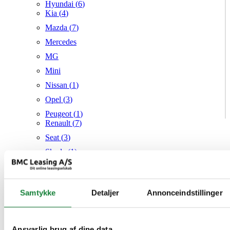
Hyundai (
6
)
Kia (
4
)
Mazda (
7
)
Mercedes
MG
Mini
Nissan (
1
)
Opel (
3
)
Peugeot (
1
)
Renault (
7
)
Seat (
3
)
Skoda (
1
)
Suzuki
Tesla
Samtykke
Detaljer
Annonceindstillinger
Toyota
VW (
21
)
Audi
Mazda
Ansvarlig brug af dine data