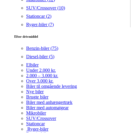
SUV/Crossover (
10
)
Stationcar (
2
)
Ryger-biler (
7
)
Efter drivmiddel
Benzin-biler (
75
)
Diesel-biler (
5
)
Elbiler
Under 2.000 kr.
2.000 – 3.000 kr.
Over 3.000 kr.
Biler til omgående levering
Nye biler
Brugte biler
Biler med anhængertræk
Biler med automatgear
Mikrobiler
SUV/Crossover
Stationcar
Ryger-biler