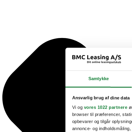
Samtykke
Ansvarlig brug af dine data
Vi og
vores 1022 partnere
øn
browser til præferencer, stat
opbevarer og tilgår oplysning
annonce- og indholdsmåling,