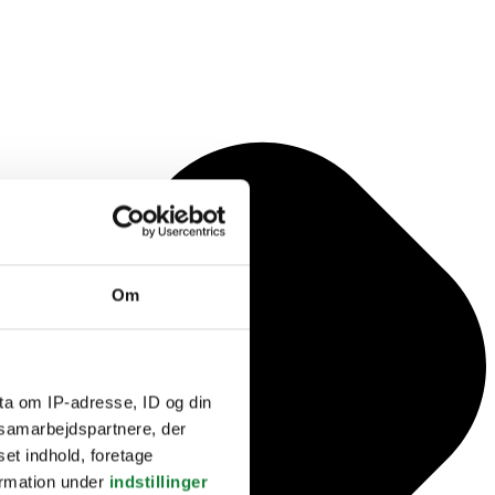
Om
ta om IP-adresse, ID og din
s samarbejdspartnere, der
set indhold, foretage
ormation under
indstillinger