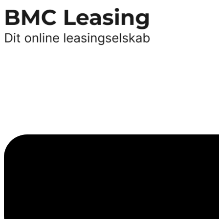
Videre
til
indhold