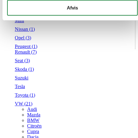
Mercedes
givet dem, eller som de har indsamlet fra din brug af deres
Afvis
MG
tjenester.
Mini
Nissan (
1
)
Opel (
3
)
Peugeot (
1
)
Renault (
7
)
Seat (
3
)
Skoda (
1
)
Suzuki
Tesla
Toyota (
1
)
VW (
21
)
Audi
Mazda
BMW
Citroën
Cupra
Dacia