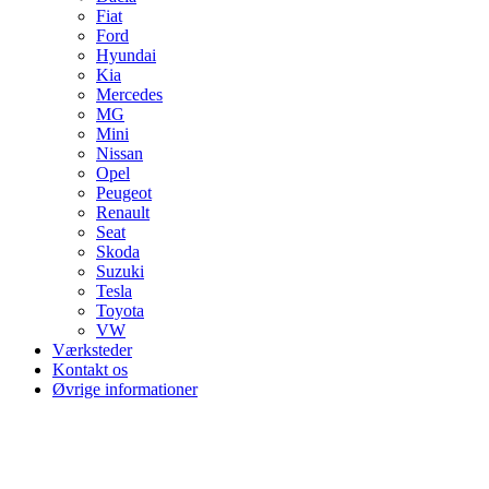
Fiat
Ford
Hyundai
Kia
Mercedes
MG
Mini
Nissan
Opel
Peugeot
Renault
Seat
Skoda
Suzuki
Tesla
Toyota
VW
Værksteder
Kontakt os
Øvrige informationer