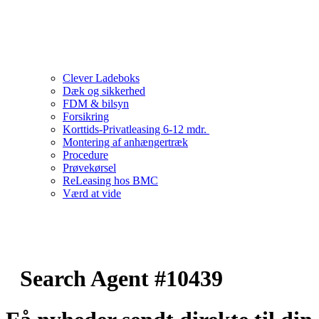
Clever Ladeboks
Dæk og sikkerhed
FDM & bilsyn
Forsikring
Korttids-Privatleasing 6-12 mdr.
Montering af anhængertræk
Procedure
Prøvekørsel
ReLeasing hos BMC
Værd at vide
Search Agent #10439