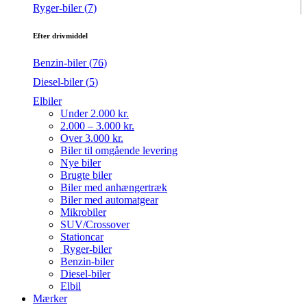
Ryger-biler (
7
)
Efter drivmiddel
Benzin-biler (
76
)
Diesel-biler (
5
)
Elbiler
Under 2.000 kr.
2.000 – 3.000 kr.
Over 3.000 kr.
Biler til omgående levering
Nye biler
Brugte biler
Biler med anhængertræk
Biler med automatgear
Mikrobiler
SUV/Crossover
Stationcar
Ryger-biler
Benzin-biler
Diesel-biler
Elbil
Mærker