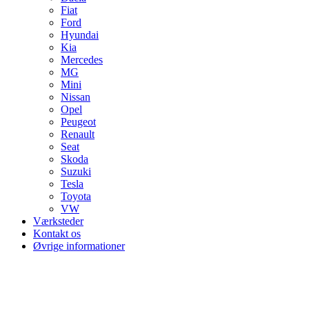
Fiat
Ford
Hyundai
Kia
Mercedes
MG
Mini
Nissan
Opel
Peugeot
Renault
Seat
Skoda
Suzuki
Tesla
Toyota
VW
Værksteder
Kontakt os
Øvrige informationer