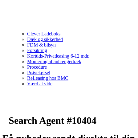
Clever Ladeboks
Dæk og sikkerhed
FDM & bilsyn
Forsikring
Korttids-Privatleasing 6-12 mdr.
Montering af anhængertræk
Procedure
Prøvekørsel
ReLeasing hos BMC
Værd at vide
Search Agent #10404