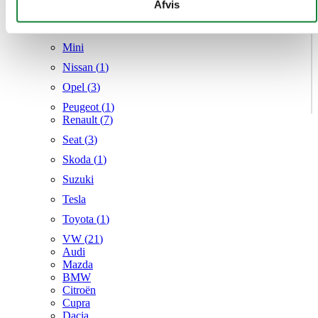
givet dem, eller som de har indsamlet fra din brug af deres
Afvis
Mercedes
tjenester.
MG
Mini
Nissan (
1
)
Opel (
3
)
Peugeot (
1
)
Renault (
7
)
Seat (
3
)
Skoda (
1
)
Suzuki
Tesla
Toyota (
1
)
VW (
21
)
Audi
Mazda
BMW
Citroën
Cupra
Dacia