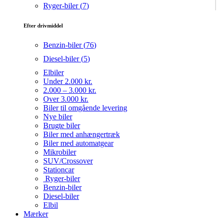
Ryger-biler (
7
)
Efter drivmiddel
Benzin-biler (
76
)
Diesel-biler (
5
)
Elbiler
Under 2.000 kr.
2.000 – 3.000 kr.
Over 3.000 kr.
Biler til omgående levering
Nye biler
Brugte biler
Biler med anhængertræk
Biler med automatgear
Mikrobiler
SUV/Crossover
Stationcar
Ryger-biler
Benzin-biler
Diesel-biler
Elbil
Mærker