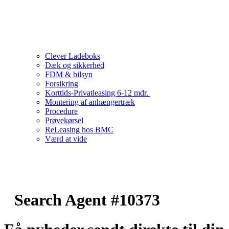
Clever Ladeboks
Dæk og sikkerhed
FDM & bilsyn
Forsikring
Korttids-Privatleasing 6-12 mdr.
Montering af anhængertræk
Procedure
Prøvekørsel
ReLeasing hos BMC
Værd at vide
Search Agent #10373