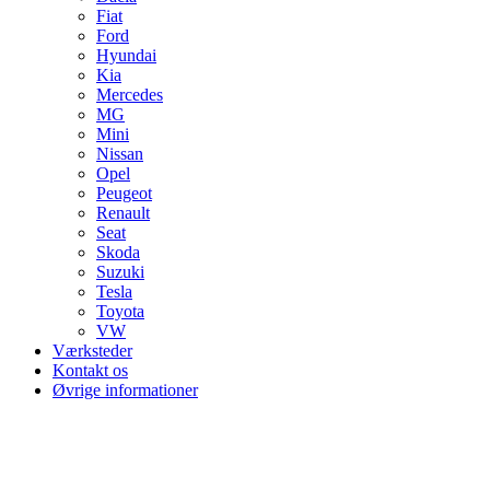
Fiat
Ford
Hyundai
Kia
Mercedes
MG
Mini
Nissan
Opel
Peugeot
Renault
Seat
Skoda
Suzuki
Tesla
Toyota
VW
Værksteder
Kontakt os
Øvrige informationer