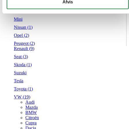
givet dem, eller som de har indsamlet fra din brug af deres
Afvis
Mercedes
tjenester.
MG
Mini
Nissan (
1
)
Opel (
2
)
Peugeot (
2
)
Renault (
9
)
Seat (
3
)
Skoda (
1
)
Suzuki
Tesla
Toyota (
1
)
VW (
19
)
Audi
Mazda
BMW
Citroën
Cupra
Dacia