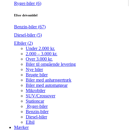
Ryger-biler (
6
)
Efter drivmiddel
Benzin-biler (
67
)
Diesel-biler (
5
)
Elbiler (
2
)
Under 2.000 kr.
2.000 – 3.000 kr.
Over 3.000 kr.
Biler til omgående levering
Nye biler
Brugte biler
Biler med anhængertræk
Biler med automatgear
Mikrobiler
SUV/Crossover
Stationcar
Ryger-biler
Benzin-biler
Diesel-biler
Elbil
Mærker