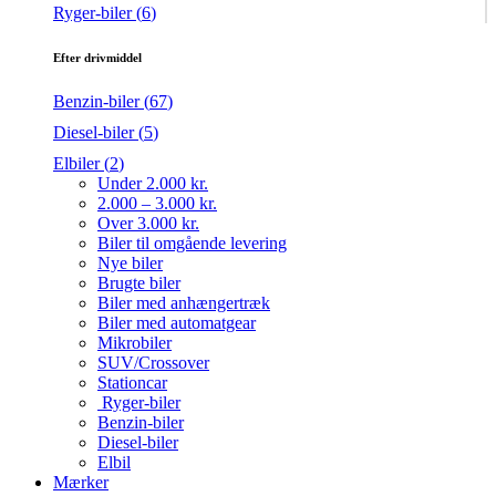
Ryger-biler (
6
)
Efter drivmiddel
Benzin-biler (
67
)
Diesel-biler (
5
)
Elbiler (
2
)
Under 2.000 kr.
2.000 – 3.000 kr.
Over 3.000 kr.
Biler til omgående levering
Nye biler
Brugte biler
Biler med anhængertræk
Biler med automatgear
Mikrobiler
SUV/Crossover
Stationcar
Ryger-biler
Benzin-biler
Diesel-biler
Elbil
Mærker