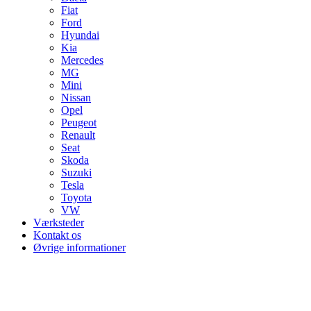
Fiat
Ford
Hyundai
Kia
Mercedes
MG
Mini
Nissan
Opel
Peugeot
Renault
Seat
Skoda
Suzuki
Tesla
Toyota
VW
Værksteder
Kontakt os
Øvrige informationer