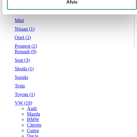
givet dem, eller som de har indsamlet fra din brug af deres
Afvis
Mercedes
tjenester.
MG
Mini
Nissan (
1
)
Opel (
2
)
Peugeot (
2
)
Renault (
9
)
Seat (
3
)
Skoda (
1
)
Suzuki
Tesla
Toyota (
1
)
VW (
19
)
Audi
Mazda
BMW
Citroën
Cupra
Dacia