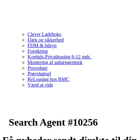
Clever Ladeboks
Dæk og sikkerhed
FDM & bilsyn
Forsikring
Korttids-Privatleasing 6-12 mdr.
Montering af anhængertræk
Procedure
Prøvekørsel
ReLeasing hos BMC
Værd at vide
Search Agent #10256