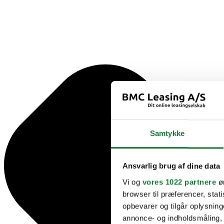
Samtykke
Ansvarlig brug af dine data
Vi og
vores 1022 partnere
øn
browser til præferencer, stat
opbevarer og tilgår oplysning
annonce- og indholdsmåling,