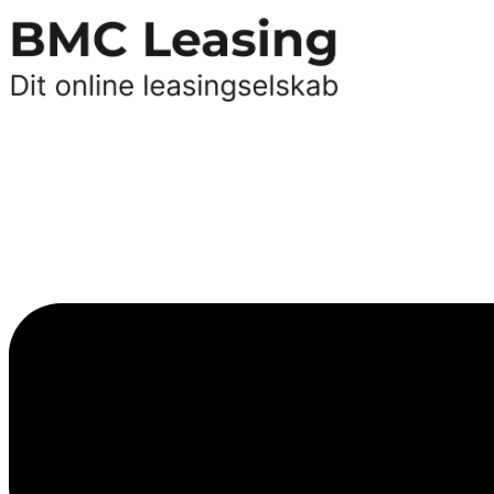
Videre
til
indhold