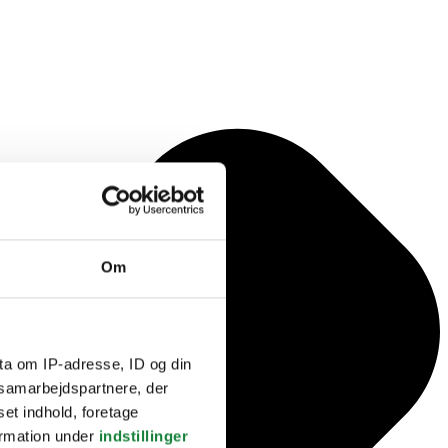
Om
ta om IP-adresse, ID og din
s samarbejdspartnere, der
set indhold, foretage
ormation under
indstillinger