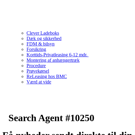
Clever Ladeboks
Dæk og sikkerhed
FDM & bilsyn
Forsikring
Korttids-Privatleasing 6-12 mdr.
Montering af anhængertræk
Procedure
Prøvekørsel
ReLeasing hos BMC
Værd at vide
Search Agent #10250