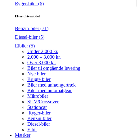
Ryger-biler (
6
)
Efter drivmiddel
Benzin-biler (
71
)
Diesel-biler (
5
)
Elbiler (
5
)
Under 2.000 kr.
2.000 – 3.000 kr.
Over 3.000 kr.
Biler til omgående levering
Nye biler
Brugte biler
Biler med anhængertræk
Biler med automatgear
Mikrobiler
SUV/Crossover
Stationcar
Ryger-biler
Benzin-biler
Diesel-biler
Elbil
Mærker