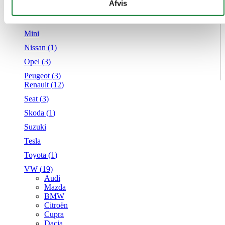
givet dem, eller som de har indsamlet fra din brug af deres
Afvis
Mercedes
tjenester.
MG
Mini
Nissan (
1
)
Opel (
3
)
Peugeot (
3
)
Renault (
12
)
Seat (
3
)
Skoda (
1
)
Suzuki
Tesla
Toyota (
1
)
VW (
19
)
Audi
Mazda
BMW
Citroën
Cupra
Dacia