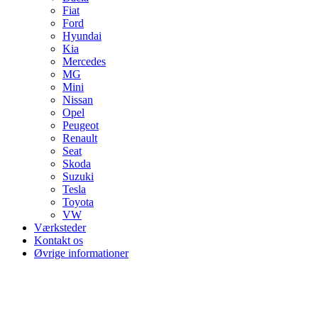
Fiat
Ford
Hyundai
Kia
Mercedes
MG
Mini
Nissan
Opel
Peugeot
Renault
Seat
Skoda
Suzuki
Tesla
Toyota
VW
Værksteder
Kontakt os
Øvrige informationer