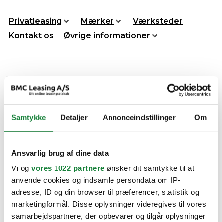
Videre
til
Privatleasing
Mærker
Værksteder
indhold
Kontakt os
Øvrige informationer
Search Agent #10237
Få nyheder sendt direkte
Samtykke
Detaljer
Annonceindstillinger
Om
til din indbakke
Ansvarlig brug af dine data
Tilmeld dig vores nyhedsbrev, for at få nyheder om biler
sendt direkte til din indbakke.
Vi og
vores 1022 partnere
ønsker dit samtykke til at
anvende cookies og indsamle persondata om IP-
adresse, ID og din browser til præferencer, statistik og
marketingformål. Disse oplysninger videregives til vores
samarbejdspartnere, der opbevarer og tilgår oplysninger