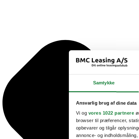
Samtykke
Ansvarlig brug af dine data
Vi og
vores 1022 partnere
øn
browser til præferencer, stat
opbevarer og tilgår oplysning
annonce- og indholdsmåling,