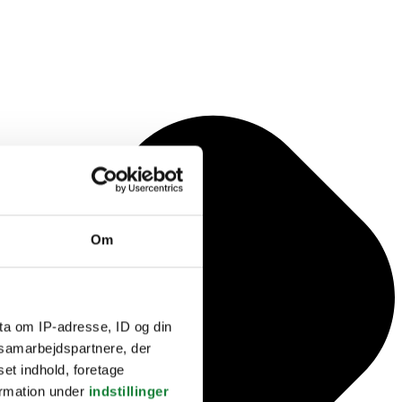
Om
ta om IP-adresse, ID og din
s samarbejdspartnere, der
set indhold, foretage
ormation under
indstillinger