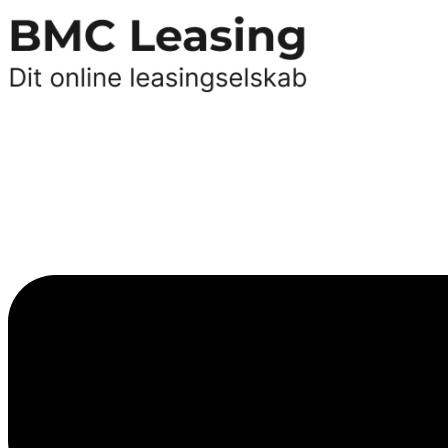
Videre
til
indhold