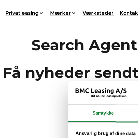
Videre
til
Privatleasing
Mærker
Værksteder
Kontak
indhold
Search Agent
Få nyheder sendt 
Tilmeld dig v
Samtykke
Ansvarlig brug af dine data