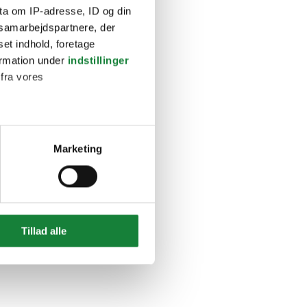
ta om IP-adresse, ID og din
s samarbejdspartnere, der
set indhold, foretage
ormation under
indstillinger
 fra vores
ter
Marketing
ting)
 medier og til at analysere
nden for sociale medier,
Tillad alle
e oplysninger, du har givet