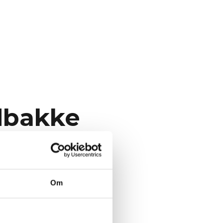
ndbakke
 din indbakke.
Om