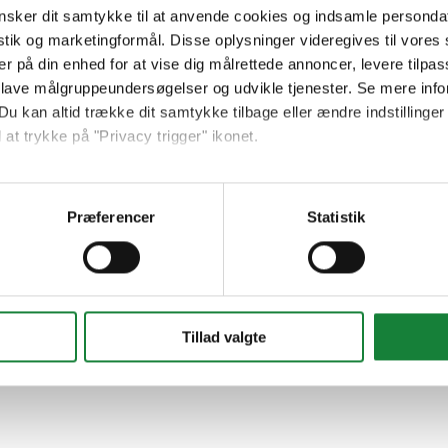
sker dit samtykke til at anvende cookies og indsamle personda
istik og marketingformål. Disse oplysninger videregives til vore
er på din enhed for at vise dig målrettede annoncer, levere tilpas
 lave målgruppeundersøgelser og udvikle tjenester. Se mere inf
Du kan altid trække dit samtykke tilbage eller ændre indstillinger
 at trykke på "Privacy trigger" ikonet.
så gerne:
sninger om din placering, der kan være nøjagtig inden for få me
Præferencer
Statistik
 baseret på en scanning af dens unikke karakteristika (fingerprin
ebsitet.
se vores indhold og annoncer, til at vise dig funktioner til sociale
oplysninger om din brug af vores hjemmeside med vores partnere i
Tillad valgte
ysepartnere. Vores partnere kan kombinere disse data med andr
et fra din brug af deres tjenester.