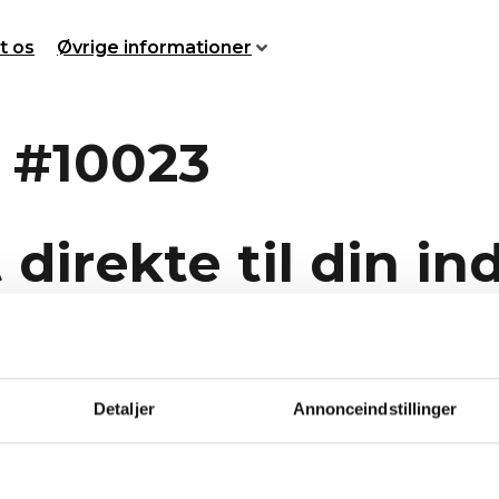
t os
Øvrige informationer
 #10023
direkte til din i
ores nyhedsbrev, for at få nyheder om biler sendt direkte til
Detaljer
Annonceindstillinger