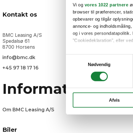
Vi og
vores 1022 partnere
øn
browser til præferencer, stat
Kontakt os
opbevarer og tilgår oplysning
annonce- og indholdsmåling,
og i vores persondatapolitik. 
BMC Leasing A/S
Spedalsø 61
"Cookiedeklaration", eller ved
8700 Horsens
Hvis du tillader det, vil vi og
info@bmc.dk
Samtykkevalg
Indsamle præcise oply
Nødvendig
+45 97 18 17 16
Identificere din enhed
Dine valg anvendes på hele w
Information
Vi bruger cookies til at tilpas
vores trafik. Vi deler også 
Afvis
annonceringspartnere og anal
Om BMC Leasing A/S
dem, eller som de har indsaml
Biler