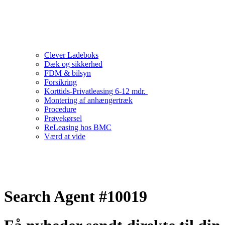
Clever Ladeboks
Dæk og sikkerhed
FDM & bilsyn
Forsikring
Korttids-Privatleasing 6-12 mdr.
Montering af anhængertræk
Procedure
Prøvekørsel
ReLeasing hos BMC
Værd at vide
Search Agent #10019