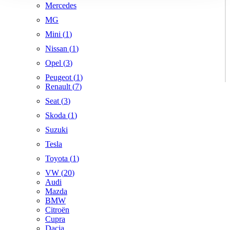
Mercedes
MG
Mini (
1
)
Nissan (
1
)
Opel (
3
)
Peugeot (
1
)
Renault (
7
)
Seat (
3
)
Skoda (
1
)
Suzuki
Tesla
Toyota (
1
)
VW (
20
)
Audi
Mazda
BMW
Citroën
Cupra
Dacia