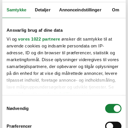
Samtykke
Detaljer
Annonceindstillinger
Om
Ansvarlig brug af dine data
Vi og
vores 1022 partnere
ønsker dit samtykke til at
anvende cookies og indsamle persondata om IP-
adresse, ID og din browser til præferencer, statistik og
marketingformål. Disse oplysninger videregives til vores
samarbejdspartnere, der opbevarer og tilgår oplysninger
på din enhed for at vise dig målrettede annoncer, levere
tilpasset indhold, foretage annonce- og indholdsmåling,
lave målgruppeundersøgelser og udvikle tjenester. Se
mere information under
indstillinger
og i vores
persondatapolitik. Du kan altid trække dit samtykke
Samtykkevalg
tilbage eller ændre indstillinger fra vores
Nødvendig
"Cookiedeklaration", eller ved at trykke på "Privacy
trigger" ikonet.
Præferencer