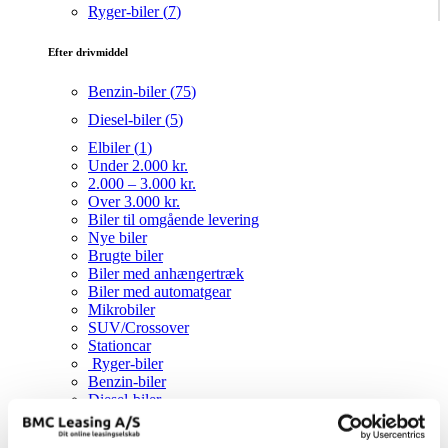
Ryger-biler (
7
)
Efter drivmiddel
Benzin-biler (
75
)
Diesel-biler (
5
)
Elbiler (
1
)
Under 2.000 kr.
2.000 – 3.000 kr.
Over 3.000 kr.
Biler til omgående levering
Nye biler
Brugte biler
Biler med anhængertræk
Biler med automatgear
Mikrobiler
SUV/Crossover
Stationcar
Ryger-biler
Benzin-biler
Diesel-biler
Elbil
Mærker