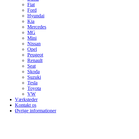
Fiat
Ford
Hyundai
Kia
Mercedes
MG
Mini
Nissan
Opel
Peugeot
Renault
Seat
Skoda
Suzuki
Tesla
Toyota
VW
Værksteder
Kontakt os
Øvrige informationer