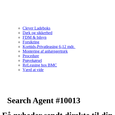
Clever Ladeboks
Dæk og sikkerhed
FDM & bilsyn
Forsikring
Korttids-Privatleasing 6-12 mdr.
Montering af anhængertræk
Procedure
Prøvekørsel
ReLeasing hos BMC
Værd at vide
Search Agent #10013