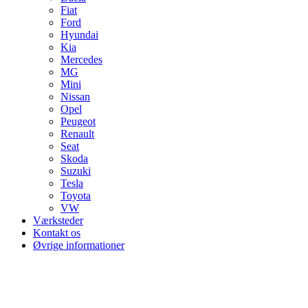
Fiat
Ford
Hyundai
Kia
Mercedes
MG
Mini
Nissan
Opel
Peugeot
Renault
Seat
Skoda
Suzuki
Tesla
Toyota
VW
Værksteder
Kontakt os
Øvrige informationer