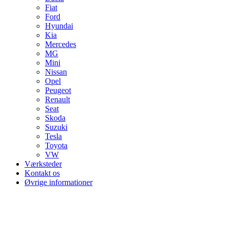
Fiat
Ford
Hyundai
Kia
Mercedes
MG
Mini
Nissan
Opel
Peugeot
Renault
Seat
Skoda
Suzuki
Tesla
Toyota
VW
Værksteder
Kontakt os
Øvrige informationer