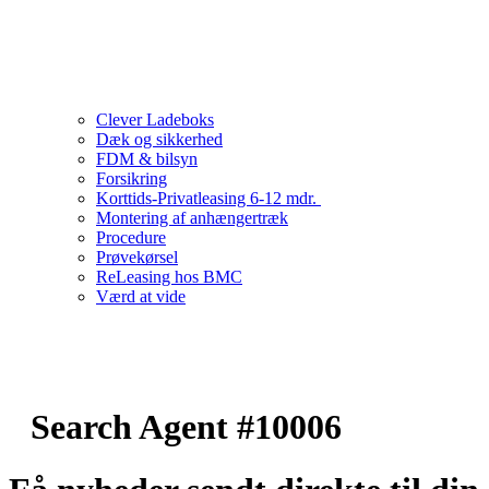
Clever Ladeboks
Dæk og sikkerhed
FDM & bilsyn
Forsikring
Korttids-Privatleasing 6-12 mdr.
Montering af anhængertræk
Procedure
Prøvekørsel
ReLeasing hos BMC
Værd at vide
Search Agent #10006