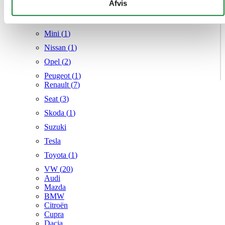
givet dem, eller som de har indsamlet fra din brug af deres
Afvis
Mercedes
tjenester.
MG
Mini (
1
)
Nissan (
1
)
Opel (
2
)
Peugeot (
1
)
Renault (
7
)
Seat (
3
)
Skoda (
1
)
Suzuki
Tesla
Toyota (
1
)
VW (
20
)
Audi
Mazda
BMW
Citroën
Cupra
Dacia