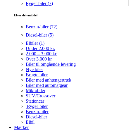
Ryger-biler (
7
)
Efter drivmiddel
Benzin-biler (
72
)
Diesel-biler (
5
)
Elbiler (
1
)
Under 2.000 kr.
2.000 – 3.000 kr.
Over 3.000 kr.
Biler til omgående levering
Nye biler
Brugte biler
Biler med anhængertræk
Biler med automatgear
Mikrobiler
SUV/Crossover
Stationcar
Ryger-biler
Benzin-biler
Diesel-biler
Elbil
Mærker