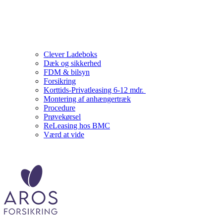
Clever Ladeboks
Dæk og sikkerhed
FDM & bilsyn
Forsikring
Korttids-Privatleasing 6-12 mdr.
Montering af anhængertræk
Procedure
Prøvekørsel
ReLeasing hos BMC
Værd at vide