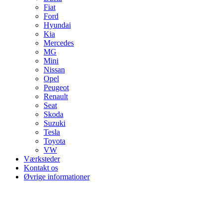
Fiat
Ford
Hyundai
Kia
Mercedes
MG
Mini
Nissan
Opel
Peugeot
Renault
Seat
Skoda
Suzuki
Tesla
Toyota
VW
Værksteder
Kontakt os
Øvrige informationer