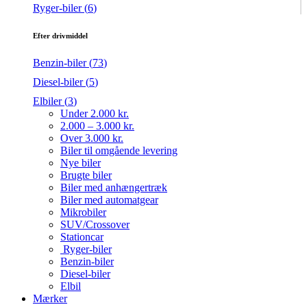
Ryger-biler (
6
)
Efter drivmiddel
Benzin-biler (
73
)
Diesel-biler (
5
)
Elbiler (
3
)
Under 2.000 kr.
2.000 – 3.000 kr.
Over 3.000 kr.
Biler til omgående levering
Nye biler
Brugte biler
Biler med anhængertræk
Biler med automatgear
Mikrobiler
SUV/Crossover
Stationcar
Ryger-biler
Benzin-biler
Diesel-biler
Elbil
Mærker