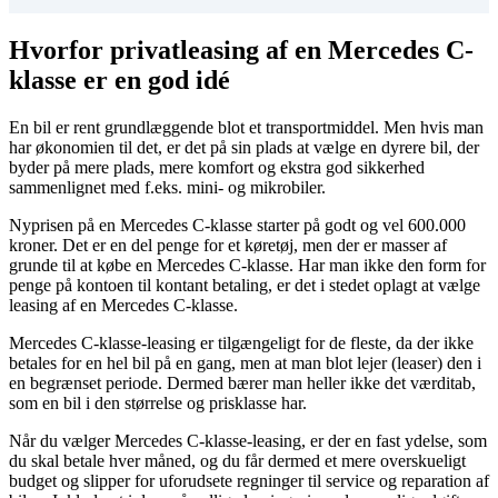
Hvorfor privatleasing af en Mercedes C-
klasse er en god idé
En bil er rent grundlæggende blot et transportmiddel. Men hvis man
har økonomien til det, er det på sin plads at vælge en dyrere bil, der
byder på mere plads, mere komfort og ekstra god sikkerhed
sammenlignet med f.eks. mini- og mikrobiler.
Nyprisen på en Mercedes C-klasse starter på godt og vel 600.000
kroner. Det er en del penge for et køretøj, men der er masser af
grunde til at købe en Mercedes C-klasse. Har man ikke den form for
penge på kontoen til kontant betaling, er det i stedet oplagt at vælge
leasing af en Mercedes C-klasse.
Mercedes C-klasse-leasing er tilgængeligt for de fleste, da der ikke
betales for en hel bil på en gang, men at man blot lejer (leaser) den i
en begrænset periode. Dermed bærer man heller ikke det værditab,
som en bil i den størrelse og prisklasse har.
Når du vælger Mercedes C-klasse-leasing, er der en fast ydelse, som
du skal betale hver måned, og du får dermed et mere overskueligt
budget og slipper for uforudsete regninger til service og reparation af