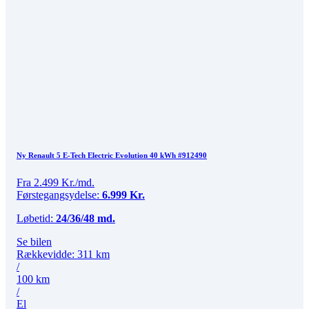
Ny Renault 5 E-Tech Electric Evolution 40 kWh #912490
Fra 2.499 Kr./md.
Førstegangsydelse:
6.999 Kr.
Løbetid:
24/36/48 md.
Se bilen
Rækkevidde: 311 km
/
100 km
/
El