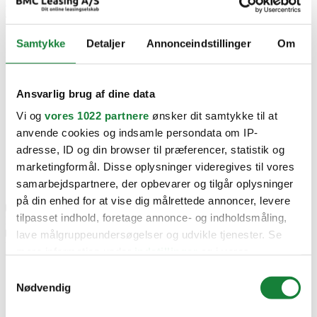
Mercedes
/
C-klasse
Samtykke
Detaljer
Annonceindstillinger
Om
Pris
Ansvarlig brug af dine data
Kr. 1.399,- — Kr. 1.999,-
Vi og
vores 1022 partnere
ønsker dit samtykke til at
anvende cookies og indsamle persondata om IP-
adresse, ID og din browser til præferencer, statistik og
Kr. 2.000,- — Kr. 2.999,-
marketingformål. Disse oplysninger videregives til vores
samarbejdspartnere, der opbevarer og tilgår oplysninger
Kr. 3.000,- — Kr. 999.999,-
på din enhed for at vise dig målrettede annoncer, levere
tilpasset indhold, foretage annonce- og indholdsmåling,
Bil type
lave målgruppeundersøgelser og udvikle tjenester. Se
Udstyr
mere information under
indstillinger
og i vores
persondatapolitik. Du kan altid trække dit samtykke
Vi fandt desværre ingen biler der matcher din søgning.
Se alle biler
,
Samtykkevalg
Kontakt os her
eller
opret en søgeagent
og få besked når din
tilbage eller ændre indstillinger fra vores
Nødvendig
ønskede bil kommer på lager.
"Cookiedeklaration", eller ved at trykke på "Privacy