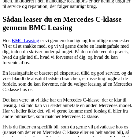
bilen. Inkluderet i den månedlige leasingpris er der nemlig udgifter
til service og reparation, der følger naturligt brug.
Sådan leaser du en Mercedes C-klasse
gennem BMC Leasing
Hos
BMC Leasing
er vi gennemskuelige og fornuftige mennesker.
Vi er til at snakke med, og vi vil gerne drøfte en leasingaftale med
dig, inden du skriver under på noget. På den måde ved du præcis,
hvad du går ind til, hvad vi forventer af dig, og hvad du kan
forvente af os.
En leasingaftale er baseret på ekspertise, tillid og god service, og da
vi er blandt de absolut bedste i branchen, er disse ting nogle af de
fordele, som du kan forvente, når du vælger leasing af en Mercedes
C-klasse hos os.
Det kan være, at vi ikke har en Mercedes C-klasse, der er klar til
leasing. I så fald kan vi i stedet anbefale en anden Mercedes-model.
Har vi heller ikke det, vil vi gerne komme med forslag til biler fra
andre bilmærker, som matcher Mercedes C-klasse.
Hvis du finder en specifik bil, som du gerne vil privatlease hos os
(uanset om det er en Mercedes C-klasse eller en helt anden bil), så