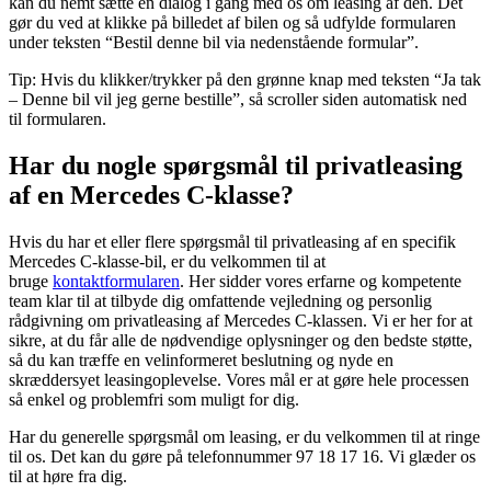
kan du nemt sætte en dialog i gang med os om leasing af den. Det
gør du ved at klikke på billedet af bilen og så udfylde formularen
under teksten “Bestil denne bil via nedenstående formular”.
Tip: Hvis du klikker/trykker på den grønne knap med teksten “Ja tak
– Denne bil vil jeg gerne bestille”, så scroller siden automatisk ned
til formularen.
Har du nogle spørgsmål til privatleasing
af en Mercedes C-klasse?
Hvis du har et eller flere spørgsmål til privatleasing af en specifik
Mercedes C-klasse-bil, er du velkommen til at
bruge
kontaktformularen
. Her sidder vores erfarne og kompetente
team klar til at tilbyde dig omfattende vejledning og personlig
rådgivning om privatleasing af Mercedes C-klassen. Vi er her for at
sikre, at du får alle de nødvendige oplysninger og den bedste støtte,
så du kan træffe en velinformeret beslutning og nyde en
skræddersyet leasingoplevelse. Vores mål er at gøre hele processen
så enkel og problemfri som muligt for dig.
Har du generelle spørgsmål om leasing, er du velkommen til at ringe
til os. Det kan du gøre på telefonnummer 97 18 17 16. Vi glæder os
til at høre fra dig.