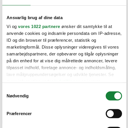
Ansvarlig brug af dine data
Vi og
vores 1022 partnere
ønsker dit samtykke til at
Clever Ladeboks
anvende cookies og indsamle persondata om IP-adresse,
Dæk og sikkerhed
ID og din browser til præferencer, statistik og
FDM & bilsyn
Forsikring
marketingformål. Disse oplysninger videregives til vores
Korttids-Privatleasing 6-12 mdr.
samarbejdspartnere, der opbevarer og tilgår oplysninger
Montering af anhængertræk
på din enhed for at vise dig målrettede annoncer, levere
Procedure
Prøvekørsel
tilpasset indhold, foretage annonce- og indholdsmåling,
ReLeasing hos BMC
lave målgruppeundersøgelser og udvikle tjenester. Se
Værd at vide
mere information under
indstillinger
og i vores
persondatapolitik. Du kan altid trække dit samtykke
Samtykkevalg
tilbage eller ændre indstillinger fra vores
Nødvendig
"Cookiedeklaration", eller ved at trykke på "Privacy
trigger" ikonet.
Præferencer
Hvis du tillader det, vil vi også gerne: