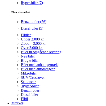
Ryger-biler (
7
)
Efter drivmiddel
Benzin-biler (
76
)
Diesel-biler (
5
)
Elbiler
Under 2.000 kr.
2.000 – 3.000 kr.
Over 3.000 kr.
Biler til omgående levering
Nye biler
Brugte biler
Biler med anhængertræk
Biler med automatgear
Mikrobiler
SUV/Crossover
Stationcar
Ryger-biler
Benzin-biler
Diesel-biler
Elbil
Mærker