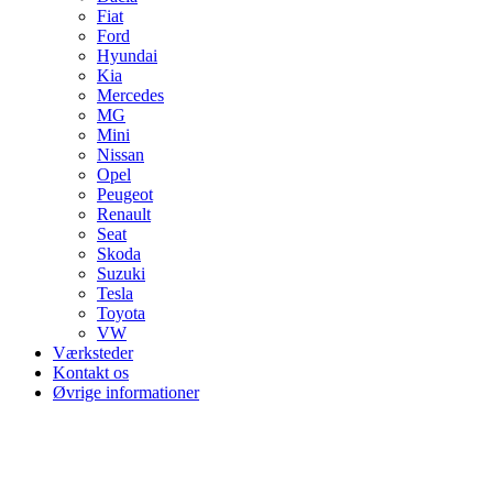
Fiat
Ford
Hyundai
Kia
Mercedes
MG
Mini
Nissan
Opel
Peugeot
Renault
Seat
Skoda
Suzuki
Tesla
Toyota
VW
Værksteder
Kontakt os
Øvrige informationer