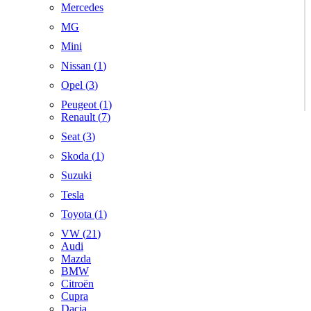
Mercedes
MG
Mini
Nissan (
1
)
Opel (
3
)
Peugeot (
1
)
Renault (
7
)
Seat (
3
)
Skoda (
1
)
Suzuki
Tesla
Toyota (
1
)
VW (
21
)
Audi
Mazda
BMW
Citroën
Cupra
Dacia