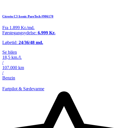
Citroën C3 Iconic PureTech #906170
Fra 1.899 Kr./md.
Førstegangsydelse:
6.999 Kr.
Løbetid:
24/36/48 md.
Se bilen
18,5 km./l.
/
107.000 km
/
Benzin
Fartpilot & Sædevarme