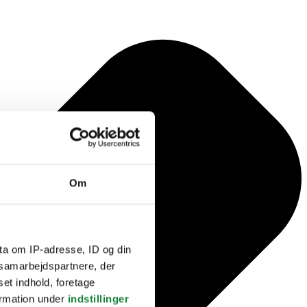
Om
ta om IP-adresse, ID og din
s samarbejdspartnere, der
set indhold, foretage
ormation under
indstillinger