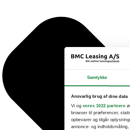
Samtykke
Ansvarlig brug af dine data
Vi og
vores 1022 partnere
øn
browser til præferencer, stat
opbevarer og tilgår oplysning
annonce- og indholdsmåling,