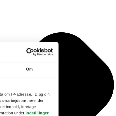
Om
ta om IP-adresse, ID og din
s samarbejdspartnere, der
set indhold, foretage
ormation under
indstillinger