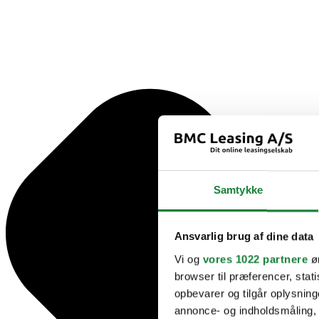
Samtykke
Ansvarlig brug af dine data
Vi og
vores 1022 partnere
øn
browser til præferencer, stat
opbevarer og tilgår oplysning
annonce- og indholdsmåling,