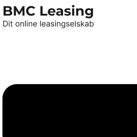
Videre
til
indhold