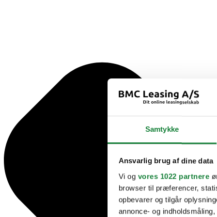
Samtykke
Ansvarlig brug af dine data
Vi og
vores 1022 partnere
øn
browser til præferencer, stat
opbevarer og tilgår oplysning
annonce- og indholdsmåling,