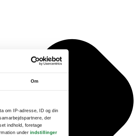
Om
ta om IP-adresse, ID og din
s samarbejdspartnere, der
set indhold, foretage
ormation under
indstillinger