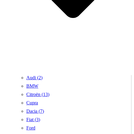
Audi (
2
)
BMW
Citroën (
13
)
Cupra
Dacia (
7
)
Fiat (
3
)
Ford