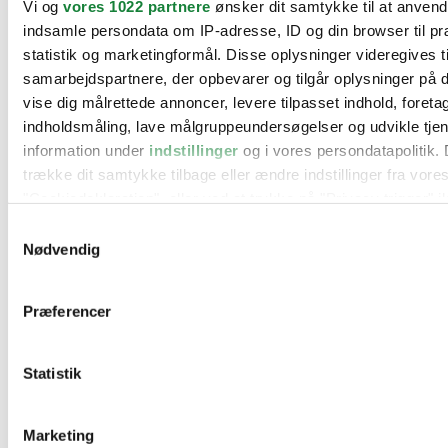
Vi og
vores 1022 partnere
ønsker dit samtykke til at anven
BMW
indsamle persondata om IP-adresse, ID og din browser til pr
Citroën
Cupra
statistik og marketingformål. Disse oplysninger videregives t
Dacia
samarbejdspartnere, der opbevarer og tilgår oplysninger på d
Fiat
vise dig målrettede annoncer, levere tilpasset indhold, foret
Ford
Hyundai
indholdsmåling, lave målgruppeundersøgelser og udvikle tje
Kia
information under
indstillinger
og i vores persondatapolitik. 
Mercedes
trække dit samtykke tilbage eller ændre indstillinger fra vore
MG
Mini
"Cookiedeklaration", eller ved at trykke på "Privacy trigger" i
Nissan
Samtykkevalg
Opel
Hvis du tillader det, vil vi også gerne:
Peugeot
Nødvendig
Renault
Indsamle præcise oplysninger om din placering, der 
Seat
inden for få meter
Skoda
Præferencer
Suzuki
Identificere din enhed baseret på en scanning af dens
Tesla
karakteristika (fingerprinting)
Toyota
Statistik
Dine valg anvendes på hele websitet.
VW
Værksteder
Kontakt os
Vi bruger cookies til at tilpasse vores indhold og annoncer, til
Øvrige informationer
Marketing
funktioner til sociale medier og til at analysere vores trafik. 