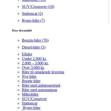
SUV/Crossover (
10
)
Stationcar (
2
)
Ryger-biler (
7
)
Efter drivmiddel
Benzin-biler (
76
)
Diesel-biler (
5
)
Elbiler
Under 2.000 kr.
2.000 – 3.000 kr.
Over 3.000 kr.
Biler til omgående levering
Nye biler
Brugte biler
Biler med anhængertræk
Biler med automatgear
Mikrobiler
SUV/Crossover
Stationcar
Ryger-biler