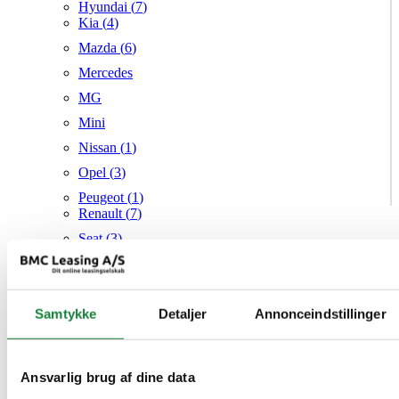
Hyundai (
7
)
Kia (
4
)
Mazda (
6
)
Mercedes
MG
Mini
Nissan (
1
)
Opel (
3
)
Peugeot (
1
)
Renault (
7
)
Seat (
3
)
Skoda (
1
)
Suzuki
Samtykke
Tesla
Detaljer
Annonceindstillinger
Toyota (
1
)
VW (
21
)
Ansvarlig brug af dine data
Audi
Mazda