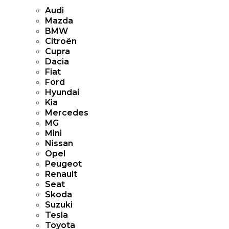
Audi
Mazda
BMW
Citroën
Cupra
Dacia
Fiat
Ford
Hyundai
Kia
Mercedes
MG
Mini
Nissan
Opel
Peugeot
Renault
Seat
Skoda
Suzuki
Tesla
Toyota