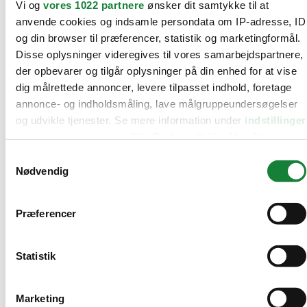
Vi og
vores 1022 partnere
ønsker dit samtykke til at
anvende cookies og indsamle persondata om IP-adresse, ID
og din browser til præferencer, statistik og marketingformål.
Disse oplysninger videregives til vores samarbejdspartnere,
der opbevarer og tilgår oplysninger på din enhed for at vise
dig målrettede annoncer, levere tilpasset indhold, foretage
annonce- og indholdsmåling, lave målgruppeundersøgelser
og udvikle tjenester. Se mere information under
indstillinger
og i vores persondatapolitik. Du kan altid trække dit
samtykke tilbage eller ændre indstillinger fra vores
Samtykkevalg
"Cookiedeklaration", eller ved at trykke på "Privacy trigger"
Nødvendig
Audi (
2
)
ikonet.
BMW
Præferencer
Hvis du tillader det, vil vi også gerne:
Citroën (
13
)
Indsamle præcise oplysninger om din placering, der
Cupra
kan være nøjagtig inden for få meter
Statistik
Dacia (
7
)
Identificere din enhed baseret på en scanning af dens
Fiat (
3
)
unikke karakteristika (fingerprinting)
Marketing
Ford
Dine valg anvendes på hele websitet.