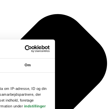
Om
ta om IP-adresse, ID og din
s samarbejdspartnere, der
set indhold, foretage
ormation under
indstillinger