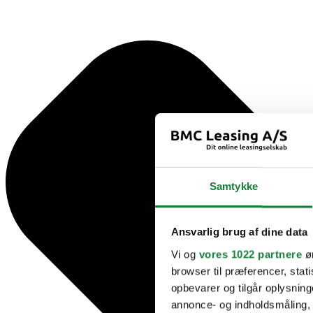
Samtykke
Ansvarlig brug af dine data
Vi og
vores 1022 partnere
øn
browser til præferencer, stat
opbevarer og tilgår oplysning
annonce- og indholdsmåling,