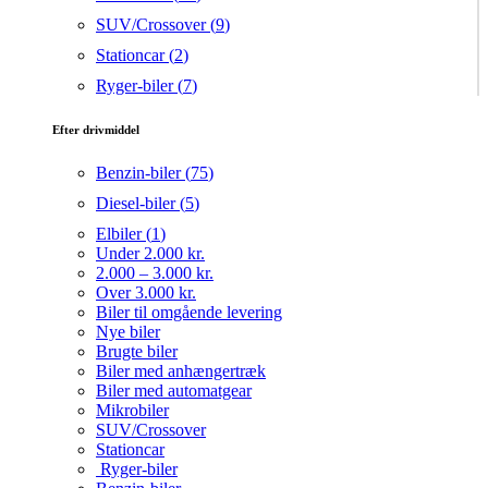
SUV/Crossover (
9
)
Stationcar (
2
)
Ryger-biler (
7
)
Efter drivmiddel
Benzin-biler (
75
)
Diesel-biler (
5
)
Elbiler (
1
)
Under 2.000 kr.
2.000 – 3.000 kr.
Over 3.000 kr.
Biler til omgående levering
Nye biler
Brugte biler
Biler med anhængertræk
Biler med automatgear
Mikrobiler
SUV/Crossover
Stationcar
Ryger-biler