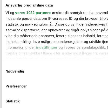
BMW
Ansvarlig brug af dine data
Citroën
Cupra
Vi og
vores 1022 partnere
ønsker dit samtykke til at anven
Dacia
indsamle persondata om IP-adresse, ID og din browser til pr
Fiat
Ford
statistik og marketingformål. Disse oplysninger videregives t
Hyundai
samarbejdspartnere, der opbevarer og tilgår oplysninger på d
Kia
vise dig målrettede annoncer, levere tilpasset indhold, foret
Mercedes
MG
indholdsmåling, lave målgruppeundersøgelser og udvikle tje
Mini
information under
indstillinger
og i vores persondatapolitik. 
Nissan
trække dit samtykke tilbage eller ændre indstillinger fra vore
Opel
Peugeot
"Cookiedeklaration", eller ved at trykke på "Privacy trigger" i
Renault
Samtykkevalg
Seat
Hvis du tillader det, vil vi også gerne:
Nødvendig
Skoda
Suzuki
Indsamle præcise oplysninger om din placering, der 
Tesla
inden for få meter
Toyota
Præferencer
Identificere din enhed baseret på en scanning af dens
VW
Værksteder
karakteristika (fingerprinting)
Kontakt os
Statistik
Dine valg anvendes på hele websitet.
Øvrige informationer