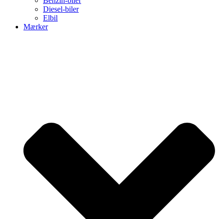
Benzin-biler
Diesel-biler
Elbil
Mærker