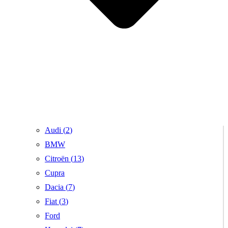
Audi (
2
)
BMW
Citroën (
13
)
Cupra
Dacia (
7
)
Fiat (
3
)
Ford