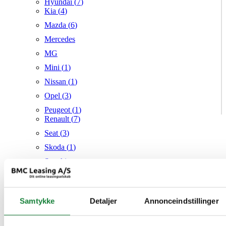
Hyundai (
7
)
Kia (
4
)
Mazda (
6
)
Mercedes
MG
Mini (
1
)
Nissan (
1
)
Opel (
3
)
Peugeot (
1
)
Renault (
7
)
Seat (
3
)
Skoda (
1
)
Suzuki
Tesla
Toyota (
1
)
Samtykke
Detaljer
Annonceindstillinger
VW (
20
)
Audi
Mazda