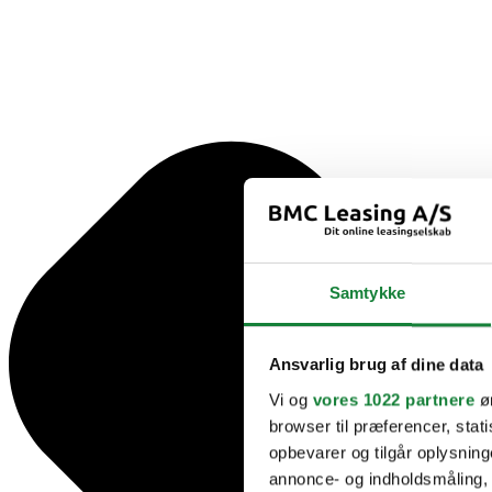
Samtykke
Ansvarlig brug af dine data
Vi og
vores 1022 partnere
øn
browser til præferencer, stat
opbevarer og tilgår oplysning
annonce- og indholdsmåling,