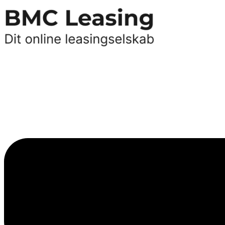
Videre
til
indhold