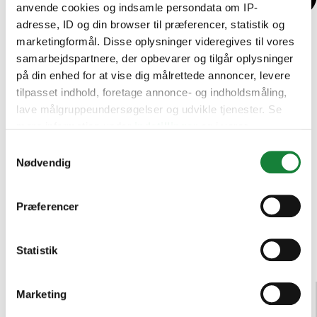
anvende cookies og indsamle persondata om IP-
adresse, ID og din browser til præferencer, statistik og
marketingformål. Disse oplysninger videregives til vores
samarbejdspartnere, der opbevarer og tilgår oplysninger
på din enhed for at vise dig målrettede annoncer, levere
tilpasset indhold, foretage annonce- og indholdsmåling,
lave målgruppeundersøgelser og udvikle tjenester. Se
mere information under
indstillinger
og i vores
persondatapolitik. Du kan altid trække dit samtykke
Samtykkevalg
tilbage eller ændre indstillinger fra vores
Nødvendig
"Cookiedeklaration", eller ved at trykke på "Privacy
trigger" ikonet.
Præferencer
Hvis du tillader det, vil vi også gerne:
Indsamle præcise oplysninger om din placering,
Statistik
der kan være nøjagtig inden for få meter
Identificere din enhed baseret på en scanning af
Audi (
2
)
Marketing
dens unikke karakteristika (fingerprinting)
BMW