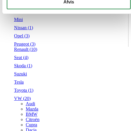
givet dem, eller som de har indsamlet fra din brug af deres
Afvis
Mercedes
tjenester.
MG
Mini
Nissan (
1
)
Opel (
3
)
Peugeot (
3
)
Renault (
10
)
Seat (
4
)
Skoda (
1
)
Suzuki
Tesla
Toyota (
1
)
VW (
20
)
Audi
Mazda
BMW
Citroën
Cupra
Dacia