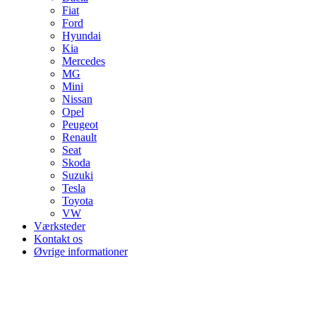
Fiat
Ford
Hyundai
Kia
Mercedes
MG
Mini
Nissan
Opel
Peugeot
Renault
Seat
Skoda
Suzuki
Tesla
Toyota
VW
Værksteder
Kontakt os
Øvrige informationer