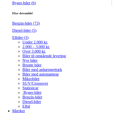
Ryger-biler (
6
)
Efter drivmiddel
Benzin-biler (
73
)
Diesel-biler (
5
)
Elbiler (
3
)
Under 2.000 kr.
2.000 – 3.000 kr.
Over 3.000 kr.
Biler til omgående levering
Nye biler
Brugte biler
Biler med anhængertræk
Biler med automatgear
Mikrobiler
SUV/Crossover
Stationcar
Ryger-biler
Benzin-biler
Diesel-biler
Elbil
Mærker