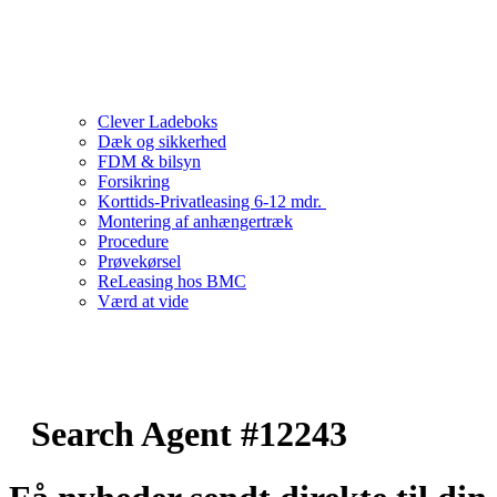
Clever Ladeboks
Dæk og sikkerhed
FDM & bilsyn
Forsikring
Korttids-Privatleasing 6-12 mdr.
Montering af anhængertræk
Procedure
Prøvekørsel
ReLeasing hos BMC
Værd at vide
Search Agent #12243