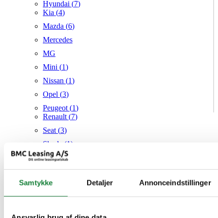
Hyundai (
7
)
Kia (
4
)
Mazda (
6
)
Mercedes
MG
Mini (
1
)
Nissan (
1
)
Opel (
3
)
Peugeot (
1
)
Renault (
7
)
Seat (
3
)
Skoda (
1
)
Suzuki
Tesla
Samtykke
Detaljer
Annonceindstillinger
Toyota (
1
)
VW (
20
)
Audi
Mazda
Ansvarlig brug af dine data