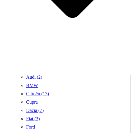
Audi (
2
)
BMW
Citroën (
13
)
Cupra
Dacia (
7
)
Fiat (
3
)
Ford