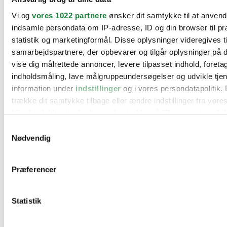
BMW
Vi og
vores 1022 partnere
ønsker dit samtykke til at anven
Citroën
Cupra
indsamle persondata om IP-adresse, ID og din browser til pr
Dacia
statistik og marketingformål. Disse oplysninger videregives t
Fiat
samarbejdspartnere, der opbevarer og tilgår oplysninger på d
Ford
Hyundai
vise dig målrettede annoncer, levere tilpasset indhold, foret
Kia
indholdsmåling, lave målgruppeundersøgelser og udvikle tje
Mercedes
information under
indstillinger
og i vores persondatapolitik. 
MG
Mini
trække dit samtykke tilbage eller ændre indstillinger fra vore
Nissan
"Cookiedeklaration", eller ved at trykke på "Privacy trigger" i
Opel
Peugeot
Samtykkevalg
Renault
Hvis du tillader det, vil vi også gerne:
Nødvendig
Seat
Indsamle præcise oplysninger om din placering, der 
Skoda
Suzuki
inden for få meter
Præferencer
Tesla
Identificere din enhed baseret på en scanning af dens
Toyota
karakteristika (fingerprinting)
VW
Værksteder
Statistik
Dine valg anvendes på hele websitet.
Kontakt os
Øvrige informationer
Vi bruger cookies til at tilpasse vores indhold og annoncer, til