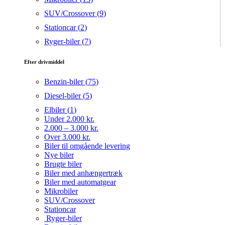
SUV/Crossover (
9
)
Stationcar (
2
)
Ryger-biler (
7
)
Efter drivmiddel
Benzin-biler (
75
)
Diesel-biler (
5
)
Elbiler (
1
)
Under 2.000 kr.
2.000 – 3.000 kr.
Over 3.000 kr.
Biler til omgående levering
Nye biler
Brugte biler
Biler med anhængertræk
Biler med automatgear
Mikrobiler
SUV/Crossover
Stationcar
Ryger-biler