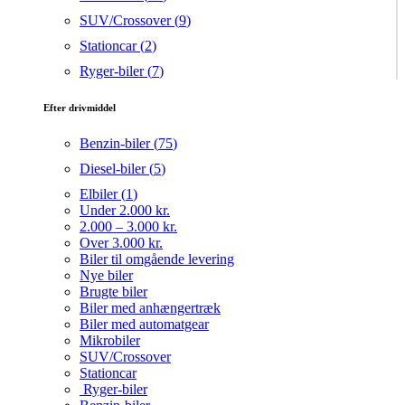
SUV/Crossover (
9
)
Stationcar (
2
)
Ryger-biler (
7
)
Efter drivmiddel
Benzin-biler (
75
)
Diesel-biler (
5
)
Elbiler (
1
)
Under 2.000 kr.
2.000 – 3.000 kr.
Over 3.000 kr.
Biler til omgående levering
Nye biler
Brugte biler
Biler med anhængertræk
Biler med automatgear
Mikrobiler
SUV/Crossover
Stationcar
Ryger-biler