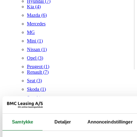
Hyundai (
7
)
Kia (
4
)
Mazda (
6
)
Mercedes
MG
Mini (
1
)
Nissan (
1
)
Opel (
3
)
Peugeot (
1
)
Renault (
7
)
Seat (
3
)
Skoda (
1
)
Suzuki
Tesla
Toyota (
1
)
Samtykke
Detaljer
Annonceindstillinger
VW (
20
)
Audi
Mazda