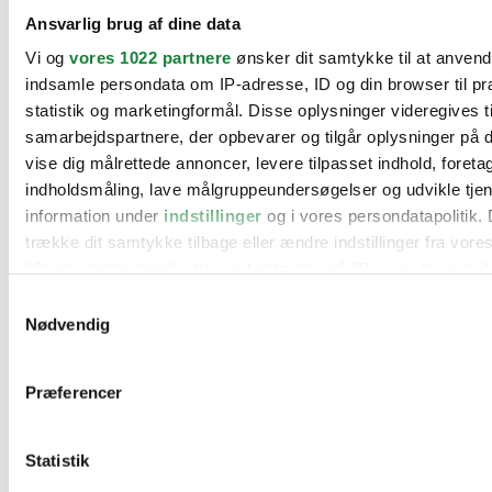
BMW
Ansvarlig brug af dine data
Citroën
Cupra
Vi og
vores 1022 partnere
ønsker dit samtykke til at anven
Dacia
indsamle persondata om IP-adresse, ID og din browser til pr
Fiat
Ford
statistik og marketingformål. Disse oplysninger videregives t
Hyundai
samarbejdspartnere, der opbevarer og tilgår oplysninger på d
Kia
vise dig målrettede annoncer, levere tilpasset indhold, foret
Mercedes
MG
indholdsmåling, lave målgruppeundersøgelser og udvikle tje
Mini
information under
indstillinger
og i vores persondatapolitik. 
Nissan
trække dit samtykke tilbage eller ændre indstillinger fra vore
Opel
Peugeot
"Cookiedeklaration", eller ved at trykke på "Privacy trigger" i
Renault
Samtykkevalg
Seat
Hvis du tillader det, vil vi også gerne:
Nødvendig
Skoda
Suzuki
Indsamle præcise oplysninger om din placering, der 
Tesla
inden for få meter
Toyota
Præferencer
Identificere din enhed baseret på en scanning af dens
VW
Værksteder
karakteristika (fingerprinting)
Kontakt os
Statistik
Dine valg anvendes på hele websitet.
Øvrige informationer