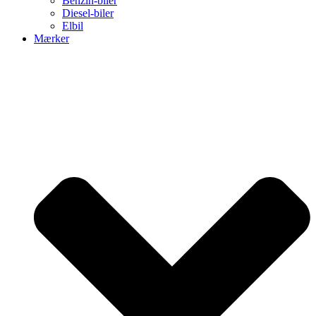
Benzin-biler
Diesel-biler
Elbil
Mærker