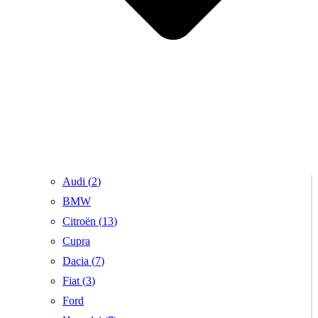
Audi (
2
)
BMW
Citroën (
13
)
Cupra
Dacia (
7
)
Fiat (
3
)
Ford