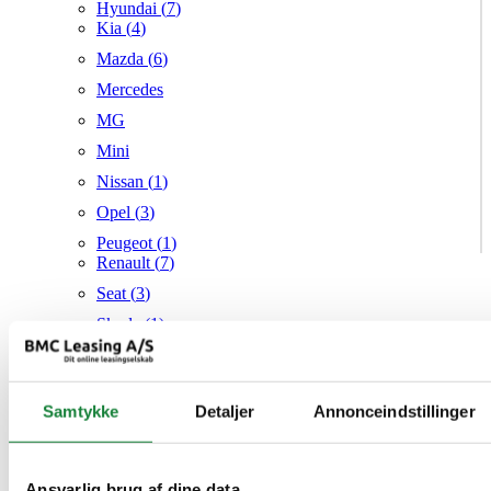
Hyundai (
7
)
Kia (
4
)
Mazda (
6
)
Mercedes
MG
Mini
Nissan (
1
)
Opel (
3
)
Peugeot (
1
)
Renault (
7
)
Seat (
3
)
Skoda (
1
)
Suzuki
Tesla
Samtykke
Detaljer
Annonceindstillinger
Toyota (
1
)
VW (
21
)
Audi
Mazda
Ansvarlig brug af dine data