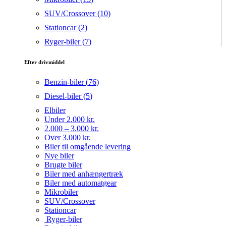
SUV/Crossover (
10
)
Stationcar (
2
)
Ryger-biler (
7
)
Efter drivmiddel
Benzin-biler (
76
)
Diesel-biler (
5
)
Elbiler
Under 2.000 kr.
2.000 – 3.000 kr.
Over 3.000 kr.
Biler til omgående levering
Nye biler
Brugte biler
Biler med anhængertræk
Biler med automatgear
Mikrobiler
SUV/Crossover
Stationcar
Ryger-biler