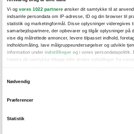
BMW
Vi og
vores 1022 partnere
ønsker dit samtykke til at anven
Citroën
Cupra
indsamle persondata om IP-adresse, ID og din browser til pr
Dacia
statistik og marketingformål. Disse oplysninger videregives t
Fiat
samarbejdspartnere, der opbevarer og tilgår oplysninger på d
Ford
Hyundai
vise dig målrettede annoncer, levere tilpasset indhold, foret
Kia
indholdsmåling, lave målgruppeundersøgelser og udvikle tje
Mercedes
information under
indstillinger
og i vores persondatapolitik. 
MG
Mini
trække dit samtykke tilbage eller ændre indstillinger fra vore
Nissan
"Cookiedeklaration", eller ved at trykke på "Privacy trigger" i
Opel
Peugeot
Samtykkevalg
Renault
Hvis du tillader det, vil vi også gerne:
Nødvendig
Seat
Indsamle præcise oplysninger om din placering, der 
Skoda
Suzuki
inden for få meter
Præferencer
Tesla
Identificere din enhed baseret på en scanning af dens
Toyota
karakteristika (fingerprinting)
VW
Værksteder
Statistik
Dine valg anvendes på hele websitet.
Kontakt os
Øvrige informationer
Vi bruger cookies til at tilpasse vores indhold og annoncer, til