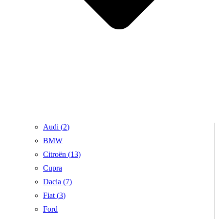
Audi (
2
)
BMW
Citroën (
13
)
Cupra
Dacia (
7
)
Fiat (
3
)
Ford