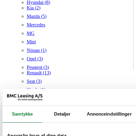
Hyundai (
8
)
Kia (
2
)
Mazda (
5
)
Mercedes
MG
Mini
Nissan (
1
)
Opel (
3
)
Peugeot (
3
)
Renault (
13
)
Seat (
3
)
Skoda (
1
)
Suzuki
Tesla
Samtykke
Detaljer
Annonceindstillinger
Toyota (
1
)
VW (
19
)
Audi
Mazda
Ansvarlig brug af dine data