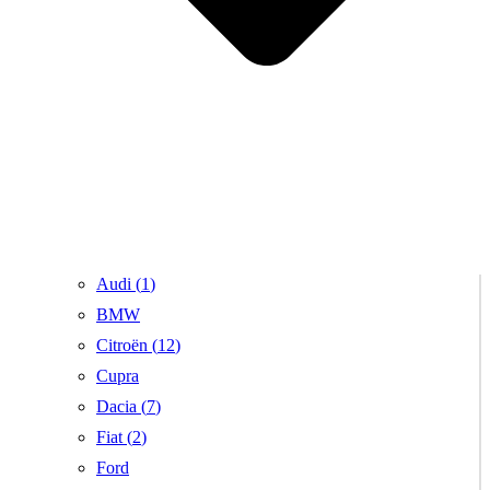
Audi (
1
)
BMW
Citroën (
12
)
Cupra
Dacia (
7
)
Fiat (
2
)
Ford