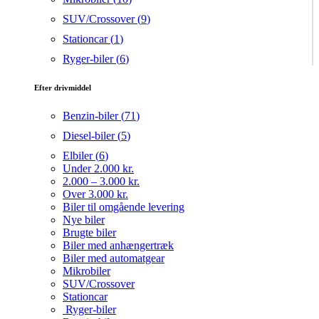
SUV/Crossover (
9
)
Stationcar (
1
)
Ryger-biler (
6
)
Efter drivmiddel
Benzin-biler (
71
)
Diesel-biler (
5
)
Elbiler (
6
)
Under 2.000 kr.
2.000 – 3.000 kr.
Over 3.000 kr.
Biler til omgående levering
Nye biler
Brugte biler
Biler med anhængertræk
Biler med automatgear
Mikrobiler
SUV/Crossover
Stationcar
Ryger-biler