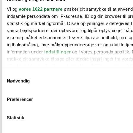
BMW
Vi og
vores 1022 partnere
ønsker dit samtykke til at anven
Citroën
Cupra
indsamle persondata om IP-adresse, ID og din browser til pr
Dacia
statistik og marketingformål. Disse oplysninger videregives t
Fiat
samarbejdspartnere, der opbevarer og tilgår oplysninger på d
Ford
Hyundai
vise dig målrettede annoncer, levere tilpasset indhold, foret
Kia
indholdsmåling, lave målgruppeundersøgelser og udvikle tje
Mercedes
information under
indstillinger
og i vores persondatapolitik. 
MG
Mini
trække dit samtykke tilbage eller ændre indstillinger fra vore
Nissan
"Cookiedeklaration", eller ved at trykke på "Privacy trigger" i
Opel
Peugeot
Samtykkevalg
Renault
Hvis du tillader det, vil vi også gerne:
Nødvendig
Seat
Indsamle præcise oplysninger om din placering, der 
Skoda
Suzuki
inden for få meter
Præferencer
Tesla
Identificere din enhed baseret på en scanning af dens
Toyota
karakteristika (fingerprinting)
VW
Værksteder
Statistik
Dine valg anvendes på hele websitet.
Kontakt os
Øvrige informationer
Vi bruger cookies til at tilpasse vores indhold og annoncer, til