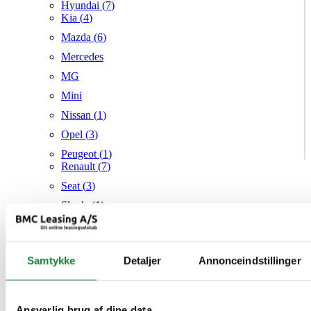
Hyundai (
7
)
Kia (
4
)
Mazda (
6
)
Mercedes
MG
Mini
Nissan (
1
)
Opel (
3
)
Peugeot (
1
)
Renault (
7
)
Seat (
3
)
Skoda (
1
)
Suzuki
Tesla
Samtykke
Detaljer
Annonceindstillinger
Toyota (
1
)
VW (
21
)
Audi
Mazda
Ansvarlig brug af dine data