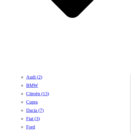
Audi (
2
)
BMW
Citroën (
13
)
Cupra
Dacia (
7
)
Fiat (
3
)
Ford