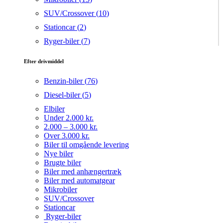
SUV/Crossover (
10
)
Stationcar (
2
)
Ryger-biler (
7
)
Efter drivmiddel
Benzin-biler (
76
)
Diesel-biler (
5
)
Elbiler
Under 2.000 kr.
2.000 – 3.000 kr.
Over 3.000 kr.
Biler til omgående levering
Nye biler
Brugte biler
Biler med anhængertræk
Biler med automatgear
Mikrobiler
SUV/Crossover
Stationcar
Ryger-biler