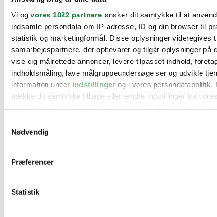
BMW
Vi og
vores 1022 partnere
ønsker dit samtykke til at anven
Citroën
Cupra
indsamle persondata om IP-adresse, ID og din browser til pr
Dacia
statistik og marketingformål. Disse oplysninger videregives t
Fiat
samarbejdspartnere, der opbevarer og tilgår oplysninger på d
Ford
Hyundai
vise dig målrettede annoncer, levere tilpasset indhold, foret
Kia
indholdsmåling, lave målgruppeundersøgelser og udvikle tje
Mercedes
information under
indstillinger
og i vores persondatapolitik. 
MG
Mini
trække dit samtykke tilbage eller ændre indstillinger fra vore
Nissan
"Cookiedeklaration", eller ved at trykke på "Privacy trigger" i
Opel
Peugeot
Samtykkevalg
Renault
Hvis du tillader det, vil vi også gerne:
Nødvendig
Seat
Indsamle præcise oplysninger om din placering, der 
Skoda
Suzuki
inden for få meter
Præferencer
Tesla
Identificere din enhed baseret på en scanning af dens
Toyota
karakteristika (fingerprinting)
VW
Værksteder
Statistik
Dine valg anvendes på hele websitet.
Kontakt os
Øvrige informationer
Vi bruger cookies til at tilpasse vores indhold og annoncer, til