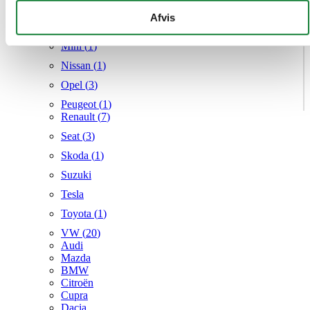
Mercedes
givet dem, eller som de har indsamlet fra din brug af deres
Afvis
MG
tjenester.
Mini (
1
)
Nissan (
1
)
Opel (
3
)
Peugeot (
1
)
Renault (
7
)
Seat (
3
)
Skoda (
1
)
Suzuki
Tesla
Toyota (
1
)
VW (
20
)
Audi
Mazda
BMW
Citroën
Cupra
Dacia