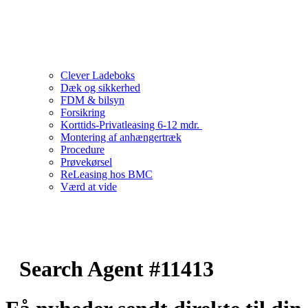
Clever Ladeboks
Dæk og sikkerhed
FDM & bilsyn
Forsikring
Korttids-Privatleasing 6-12 mdr.
Montering af anhængertræk
Procedure
Prøvekørsel
ReLeasing hos BMC
Værd at vide
Search Agent #11413