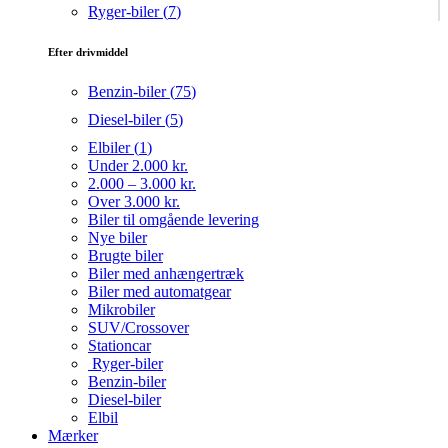
Ryger-biler (
7
)
Efter drivmiddel
Benzin-biler (
75
)
Diesel-biler (
5
)
Elbiler (
1
)
Under 2.000 kr.
2.000 – 3.000 kr.
Over 3.000 kr.
Biler til omgående levering
Nye biler
Brugte biler
Biler med anhængertræk
Biler med automatgear
Mikrobiler
SUV/Crossover
Stationcar
Ryger-biler
Benzin-biler
Diesel-biler
Elbil
Mærker