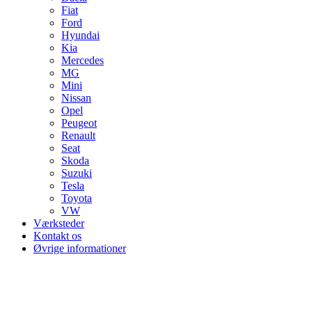
Fiat
Ford
Hyundai
Kia
Mercedes
MG
Mini
Nissan
Opel
Peugeot
Renault
Seat
Skoda
Suzuki
Tesla
Toyota
VW
Værksteder
Kontakt os
Øvrige informationer