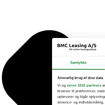
Samtykke
Ansvarlig brug af dine data
Vi og
vores 1022 partnere
øn
browser til præferencer, stat
opbevarer og tilgår oplysning
annonce- og indholdsmåling,