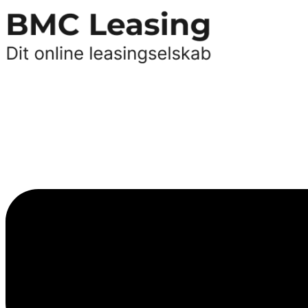
Videre
til
indhold