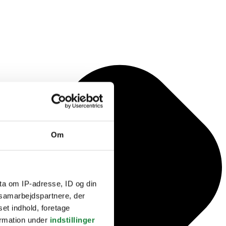
Om
ta om IP-adresse, ID og din
s samarbejdspartnere, der
set indhold, foretage
ormation under
indstillinger