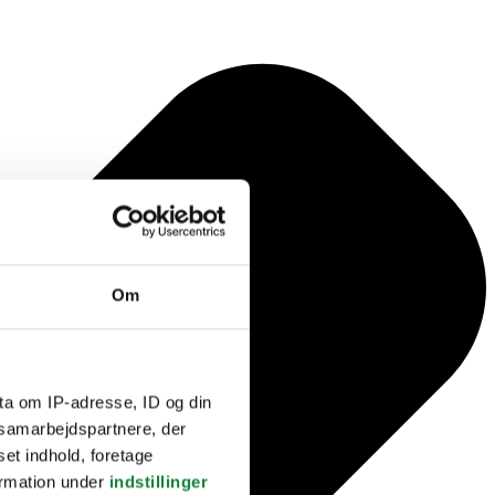
Om
ta om IP-adresse, ID og din
s samarbejdspartnere, der
set indhold, foretage
ormation under
indstillinger