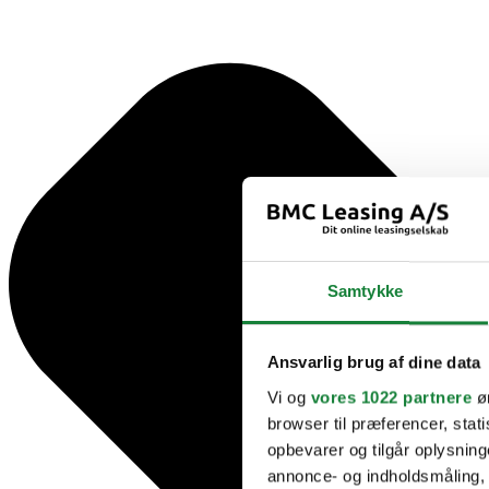
Samtykke
Ansvarlig brug af dine data
Vi og
vores 1022 partnere
øn
browser til præferencer, stat
opbevarer og tilgår oplysning
annonce- og indholdsmåling,