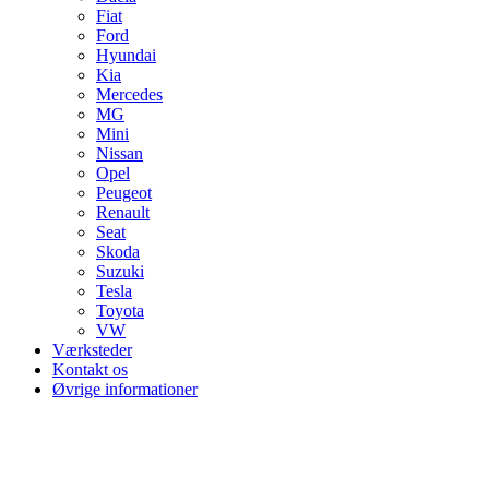
Fiat
Ford
Hyundai
Kia
Mercedes
MG
Mini
Nissan
Opel
Peugeot
Renault
Seat
Skoda
Suzuki
Tesla
Toyota
VW
Værksteder
Kontakt os
Øvrige informationer