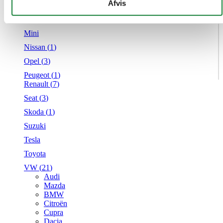
givet dem, eller som de har indsamlet fra din brug af deres
Afvis
Mercedes
tjenester.
MG
Mini
Nissan (
1
)
Opel (
3
)
Peugeot (
1
)
Renault (
7
)
Seat (
3
)
Skoda (
1
)
Suzuki
Tesla
Toyota
VW (
21
)
Audi
Mazda
BMW
Citroën
Cupra
Dacia