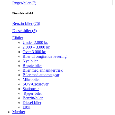
Ryger-biler (
7
)
Efter drivmiddel
Benzin-biler (
76
)
Diesel-biler (
5
)
Elbiler
Under 2.000 kr.
2.000 – 3.000 kr.
Over 3.000 kr.
Biler til omgående levering
Nye biler
Brugte biler
Biler med anhængertræk
Biler med automatgear
Mikrobiler
SUV/Crossover
Stationcar
Ryger-biler
Benzin-biler
Diesel-biler
Elbil
Mærker