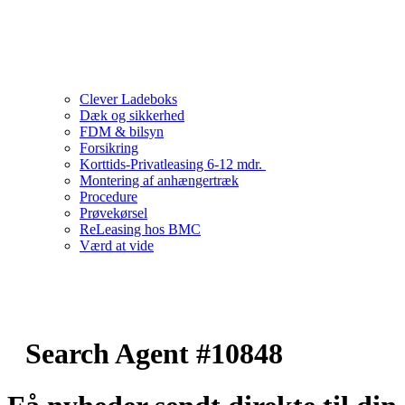
Clever Ladeboks
Dæk og sikkerhed
FDM & bilsyn
Forsikring
Korttids-Privatleasing 6-12 mdr.
Montering af anhængertræk
Procedure
Prøvekørsel
ReLeasing hos BMC
Værd at vide
Search Agent #10848