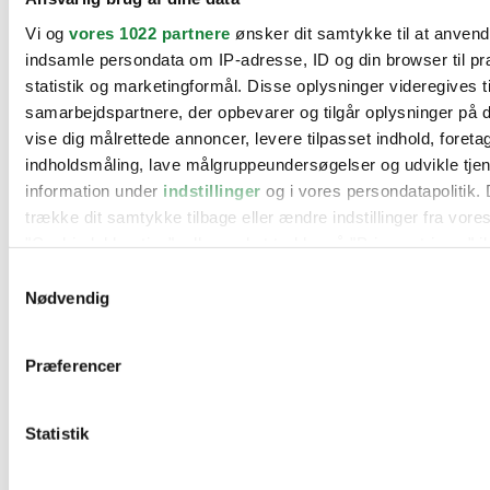
BMW
Vi og
vores 1022 partnere
ønsker dit samtykke til at anven
Citroën
Cupra
indsamle persondata om IP-adresse, ID og din browser til pr
Dacia
statistik og marketingformål. Disse oplysninger videregives t
Fiat
samarbejdspartnere, der opbevarer og tilgår oplysninger på d
Ford
Hyundai
vise dig målrettede annoncer, levere tilpasset indhold, foret
Kia
indholdsmåling, lave målgruppeundersøgelser og udvikle tje
Mercedes
information under
indstillinger
og i vores persondatapolitik. 
MG
Mini
trække dit samtykke tilbage eller ændre indstillinger fra vore
Nissan
"Cookiedeklaration", eller ved at trykke på "Privacy trigger" i
Opel
Peugeot
Samtykkevalg
Renault
Hvis du tillader det, vil vi også gerne:
Nødvendig
Seat
Indsamle præcise oplysninger om din placering, der 
Skoda
Suzuki
inden for få meter
Præferencer
Tesla
Identificere din enhed baseret på en scanning af dens
Toyota
karakteristika (fingerprinting)
VW
Værksteder
Statistik
Dine valg anvendes på hele websitet.
Kontakt os
Øvrige informationer
Vi bruger cookies til at tilpasse vores indhold og annoncer, til