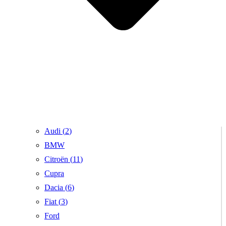
Audi (
2
)
BMW
Citroën (
11
)
Cupra
Dacia (
6
)
Fiat (
3
)
Ford