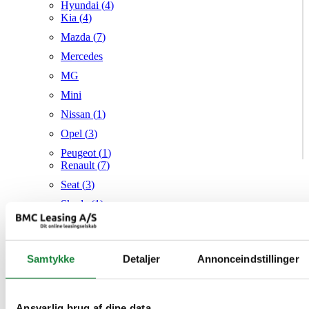
Hyundai (
4
)
Kia (
4
)
Mazda (
7
)
Mercedes
MG
Mini
Nissan (
1
)
Opel (
3
)
Peugeot (
1
)
Renault (
7
)
Seat (
3
)
Skoda (
1
)
Suzuki
Tesla
Samtykke
Detaljer
Annonceindstillinger
Toyota
VW (
23
)
Audi
Mazda
Ansvarlig brug af dine data