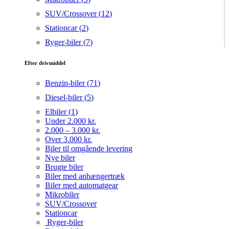
SUV/Crossover (
12
)
Stationcar (
2
)
Ryger-biler (
7
)
Efter drivmiddel
Benzin-biler (
71
)
Diesel-biler (
5
)
Elbiler (
1
)
Under 2.000 kr.
2.000 – 3.000 kr.
Over 3.000 kr.
Biler til omgående levering
Nye biler
Brugte biler
Biler med anhængertræk
Biler med automatgear
Mikrobiler
SUV/Crossover
Stationcar
Ryger-biler