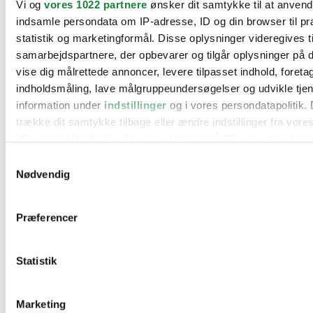
Vi og
vores 1022 partnere
ønsker dit samtykke til at anven
BMW
indsamle persondata om IP-adresse, ID og din browser til pr
Citroën
Cupra
statistik og marketingformål. Disse oplysninger videregives t
Dacia
samarbejdspartnere, der opbevarer og tilgår oplysninger på d
Fiat
vise dig målrettede annoncer, levere tilpasset indhold, foret
Ford
Hyundai
indholdsmåling, lave målgruppeundersøgelser og udvikle tje
Kia
information under
indstillinger
og i vores persondatapolitik. 
Mercedes
trække dit samtykke tilbage eller ændre indstillinger fra vore
MG
Mini
"Cookiedeklaration", eller ved at trykke på "Privacy trigger" i
Nissan
Samtykkevalg
Opel
Hvis du tillader det, vil vi også gerne:
Peugeot
Nødvendig
Renault
Indsamle præcise oplysninger om din placering, der 
Seat
inden for få meter
Skoda
Præferencer
Suzuki
Identificere din enhed baseret på en scanning af dens
Tesla
karakteristika (fingerprinting)
Toyota
Statistik
Dine valg anvendes på hele websitet.
VW
Værksteder
Kontakt os
Vi bruger cookies til at tilpasse vores indhold og annoncer, til
Øvrige informationer
Marketing
funktioner til sociale medier og til at analysere vores trafik. 