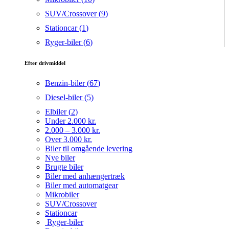
SUV/Crossover (
9
)
Stationcar (
1
)
Ryger-biler (
6
)
Efter drivmiddel
Benzin-biler (
67
)
Diesel-biler (
5
)
Elbiler (
2
)
Under 2.000 kr.
2.000 – 3.000 kr.
Over 3.000 kr.
Biler til omgående levering
Nye biler
Brugte biler
Biler med anhængertræk
Biler med automatgear
Mikrobiler
SUV/Crossover
Stationcar
Ryger-biler