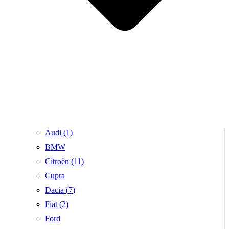
Audi (
1
)
BMW
Citroën (
11
)
Cupra
Dacia (
7
)
Fiat (
2
)
Ford