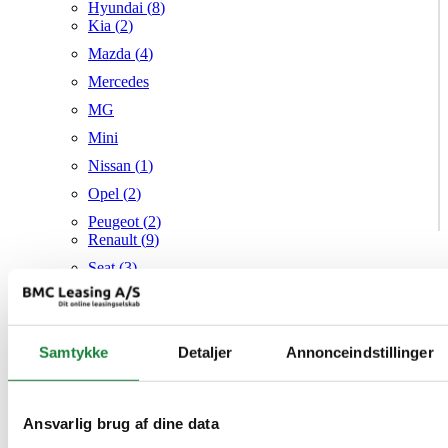
Hyundai (
8
)
Kia (
2
)
Mazda (
4
)
Mercedes
MG
Mini
Nissan (
1
)
Opel (
2
)
Peugeot (
2
)
Renault (
9
)
Seat (
3
)
Skoda (
1
)
Suzuki
Samtykke
Tesla
Detaljer
Annonceindstillinger
Toyota (
1
)
VW (
19
)
Ansvarlig brug af dine data
Audi
Mazda