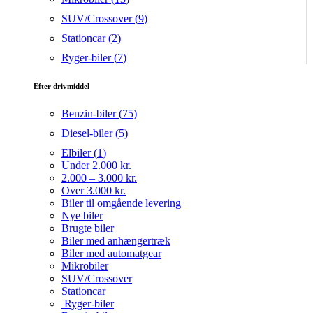
SUV/Crossover (
9
)
Stationcar (
2
)
Ryger-biler (
7
)
Efter drivmiddel
Benzin-biler (
75
)
Diesel-biler (
5
)
Elbiler (
1
)
Under 2.000 kr.
2.000 – 3.000 kr.
Over 3.000 kr.
Biler til omgående levering
Nye biler
Brugte biler
Biler med anhængertræk
Biler med automatgear
Mikrobiler
SUV/Crossover
Stationcar
Ryger-biler