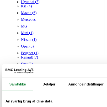
Hyundai (
7
)
Kia (
4
)
Mazda (
6
)
Mercedes
MG
Mini (
1
)
Nissan (
1
)
Opel (
3
)
Peugeot (
1
)
Renault (
7
)
Seat (
3
)
Skoda (
1
)
Suzuki
Samtykke
Tesla
Detaljer
Annonceindstillinger
Toyota (
1
)
VW (
20
)
Ansvarlig brug af dine data
Audi
Mazda