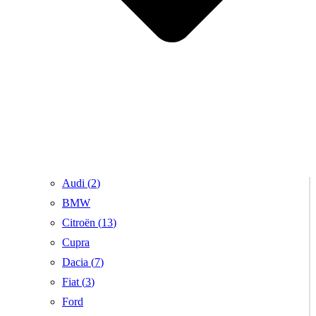
Audi (
2
)
BMW
Citroën (
13
)
Cupra
Dacia (
7
)
Fiat (
3
)
Ford