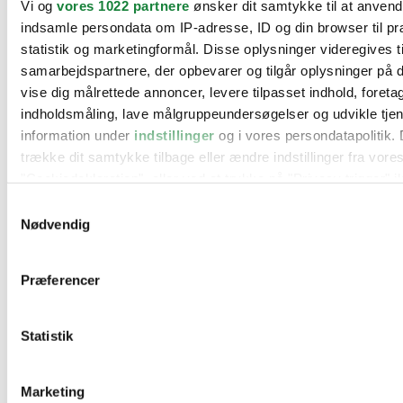
Vi og
vores 1022 partnere
ønsker dit samtykke til at anven
BMW
indsamle persondata om IP-adresse, ID og din browser til pr
Citroën
Cupra
statistik og marketingformål. Disse oplysninger videregives t
Dacia
samarbejdspartnere, der opbevarer og tilgår oplysninger på d
Fiat
vise dig målrettede annoncer, levere tilpasset indhold, foret
Ford
Hyundai
indholdsmåling, lave målgruppeundersøgelser og udvikle tje
Kia
information under
indstillinger
og i vores persondatapolitik. 
Mercedes
trække dit samtykke tilbage eller ændre indstillinger fra vore
MG
Mini
"Cookiedeklaration", eller ved at trykke på "Privacy trigger" i
Nissan
Samtykkevalg
Opel
Hvis du tillader det, vil vi også gerne:
Peugeot
Nødvendig
Renault
Indsamle præcise oplysninger om din placering, der 
Seat
inden for få meter
Skoda
Præferencer
Suzuki
Identificere din enhed baseret på en scanning af dens
Tesla
karakteristika (fingerprinting)
Toyota
Statistik
Dine valg anvendes på hele websitet.
VW
Værksteder
Kontakt os
Vi bruger cookies til at tilpasse vores indhold og annoncer, til
Øvrige informationer
Marketing
funktioner til sociale medier og til at analysere vores trafik. 