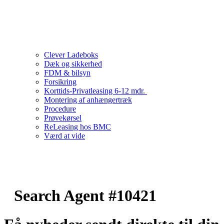
Clever Ladeboks
Dæk og sikkerhed
FDM & bilsyn
Forsikring
Korttids-Privatleasing 6-12 mdr.
Montering af anhængertræk
Procedure
Prøvekørsel
ReLeasing hos BMC
Værd at vide
Search Agent #10421