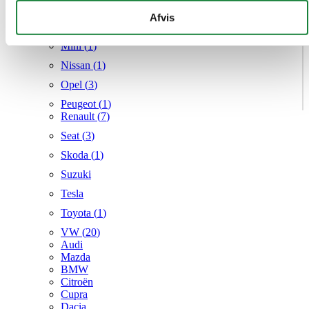
Mercedes
givet dem, eller som de har indsamlet fra din brug af deres
Afvis
MG
tjenester.
Mini (
1
)
Nissan (
1
)
Opel (
3
)
Peugeot (
1
)
Renault (
7
)
Seat (
3
)
Skoda (
1
)
Suzuki
Tesla
Toyota (
1
)
VW (
20
)
Audi
Mazda
BMW
Citroën
Cupra
Dacia