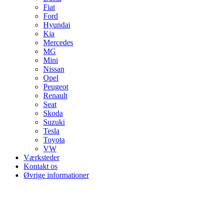
Fiat
Ford
Hyundai
Kia
Mercedes
MG
Mini
Nissan
Opel
Peugeot
Renault
Seat
Skoda
Suzuki
Tesla
Toyota
VW
Værksteder
Kontakt os
Øvrige informationer