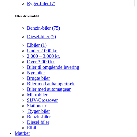
Ryger-biler (
7
)
Efter drivmiddel
Benzin-biler (
75
)
Diesel-biler (
5
)
Elbiler (
1
)
Under 2.000 kr.
2.000 – 3.000 kr.
Over 3.000 kr.
Biler til omgående levering
Nye biler
Brugte biler
Biler med anhængertræk
Biler med automatgear
Mikrobiler
SUV/Crossover
Stationcar
Ryger-biler
Benzin-biler
Diesel-biler
Elbil
Mærker