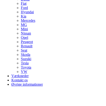
Fiat
Ford
Hyundai
Kia
Mercedes
MG
Mini
Nissan
Opel
Peugeot
Renault
Seat
Skoda
Suzuki
Tesla
Toyota
VW
Værksteder
Kontakt os
Øvrige informationer