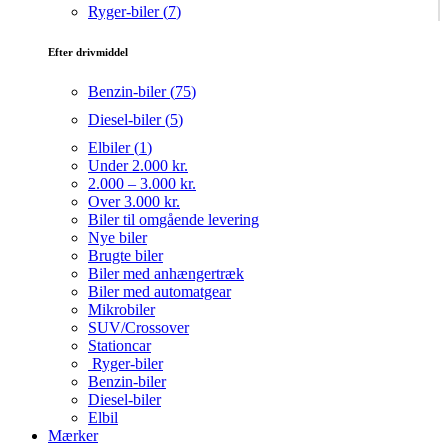
Ryger-biler (
7
)
Efter drivmiddel
Benzin-biler (
75
)
Diesel-biler (
5
)
Elbiler (
1
)
Under 2.000 kr.
2.000 – 3.000 kr.
Over 3.000 kr.
Biler til omgående levering
Nye biler
Brugte biler
Biler med anhængertræk
Biler med automatgear
Mikrobiler
SUV/Crossover
Stationcar
Ryger-biler
Benzin-biler
Diesel-biler
Elbil
Mærker