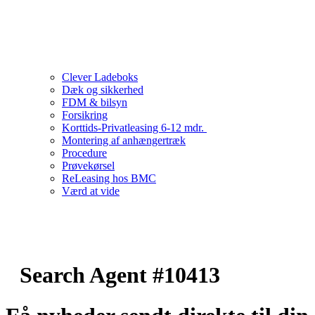
Clever Ladeboks
Dæk og sikkerhed
FDM & bilsyn
Forsikring
Korttids-Privatleasing 6-12 mdr.
Montering af anhængertræk
Procedure
Prøvekørsel
ReLeasing hos BMC
Værd at vide
Search Agent #10413