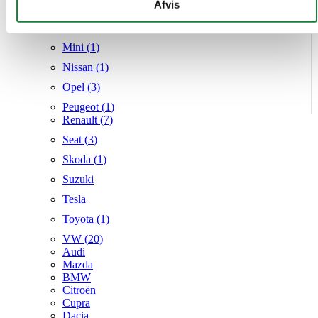
givet dem, eller som de har indsamlet fra din brug af deres
Afvis
Mercedes
tjenester.
MG
Mini (
1
)
Nissan (
1
)
Opel (
3
)
Peugeot (
1
)
Renault (
7
)
Seat (
3
)
Skoda (
1
)
Suzuki
Tesla
Toyota (
1
)
VW (
20
)
Audi
Mazda
BMW
Citroën
Cupra
Dacia