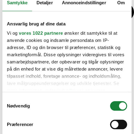
Samtykke
Detaljer
Annonceindstillinger
Om
Ansvarlig brug af dine data
Vi og
vores 1022 partnere
ønsker dit samtykke til at
anvende cookies og indsamle persondata om IP-
adresse, ID og din browser til præferencer, statistik og
marketingformål. Disse oplysninger videregives til vores
samarbejdspartnere, der opbevarer og tilgår oplysninger
på din enhed for at vise dig målrettede annoncer, levere
tilpasset indhold, foretage annonce- og indholdsmåling,
lave målgruppeundersøgelser og udvikle tjenester. Se
mere information under
indstillinger
og i vores
persondatapolitik. Du kan altid trække dit samtykke
Samtykkevalg
tilbage eller ændre indstillinger fra vores
Nødvendig
"Cookiedeklaration", eller ved at trykke på "Privacy
trigger" ikonet.
Præferencer
Hvis du tillader det, vil vi også gerne: