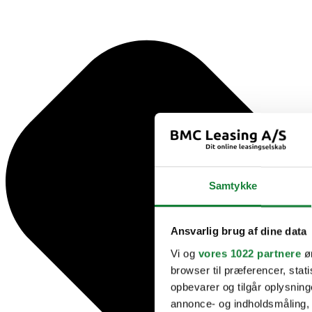
Samtykke
Ansvarlig brug af dine data
Vi og
vores 1022 partnere
øn
browser til præferencer, stat
opbevarer og tilgår oplysning
annonce- og indholdsmåling,