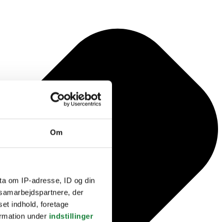
Om
ta om IP-adresse, ID og din
s samarbejdspartnere, der
set indhold, foretage
ormation under
indstillinger