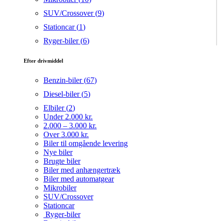
SUV/Crossover (
9
)
Stationcar (
1
)
Ryger-biler (
6
)
Efter drivmiddel
Benzin-biler (
67
)
Diesel-biler (
5
)
Elbiler (
2
)
Under 2.000 kr.
2.000 – 3.000 kr.
Over 3.000 kr.
Biler til omgående levering
Nye biler
Brugte biler
Biler med anhængertræk
Biler med automatgear
Mikrobiler
SUV/Crossover
Stationcar
Ryger-biler