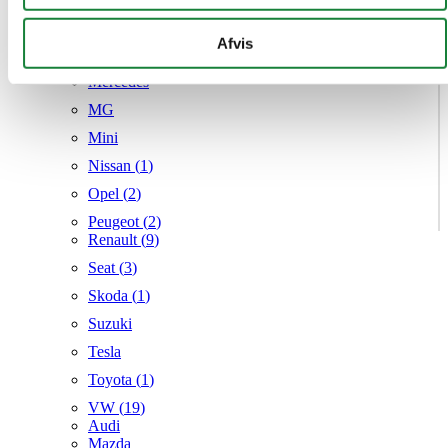
Hyundai (
8
)
kan kombinere disse data med andre oplysninger, du har
Kia (
2
)
givet dem, eller som de har indsamlet fra din brug af deres
Afvis
Mazda (
4
)
tjenester.
Mercedes
MG
Mini
Nissan (
1
)
Opel (
2
)
Peugeot (
2
)
Renault (
9
)
Seat (
3
)
Skoda (
1
)
Suzuki
Tesla
Toyota (
1
)
VW (
19
)
Audi
Mazda