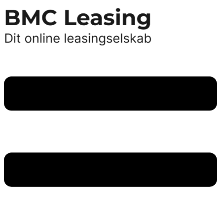
Videre
til
indhold