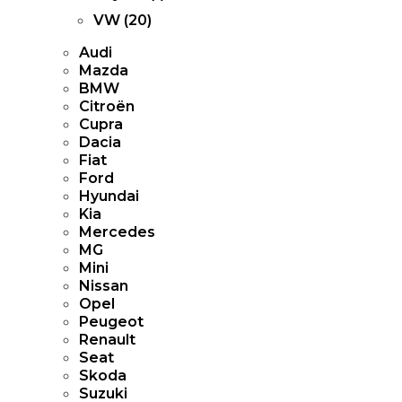
VW (
20
)
Audi
Mazda
BMW
Citroën
Cupra
Dacia
Fiat
Ford
Hyundai
Kia
Mercedes
MG
Mini
Nissan
Opel
Peugeot
Renault
Seat
Skoda
Suzuki