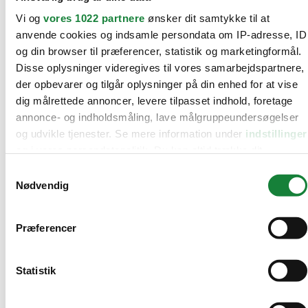
Vi og
vores 1022 partnere
ønsker dit samtykke til at
anvende cookies og indsamle persondata om IP-adresse, ID
og din browser til præferencer, statistik og marketingformål.
Disse oplysninger videregives til vores samarbejdspartnere,
der opbevarer og tilgår oplysninger på din enhed for at vise
dig målrettede annoncer, levere tilpasset indhold, foretage
annonce- og indholdsmåling, lave målgruppeundersøgelser
og udvikle tjenester. Se mere information under
indstillinger
og i vores persondatapolitik. Du kan altid trække dit
samtykke tilbage eller ændre indstillinger fra vores
Samtykkevalg
"Cookiedeklaration", eller ved at trykke på "Privacy trigger"
Nødvendig
Audi (
2
)
ikonet.
BMW
Præferencer
Citroën (
13
)
Hvis du tillader det, vil vi også gerne:
Indsamle præcise oplysninger om din placering, der
Cupra
kan være nøjagtig inden for få meter
Statistik
Dacia (
7
)
Identificere din enhed baseret på en scanning af dens
Fiat (
3
)
unikke karakteristika (fingerprinting)